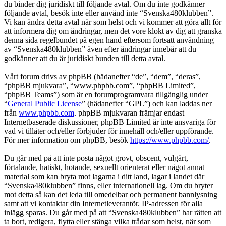
du binder dig juridiskt till följande avtal. Om du inte godkänner
följande avtal, besök inte eller använd inte “Svenska480klubben”.
Vi kan ändra detta avtal när som helst och vi kommer att göra allt för
att informera dig om ändringar, men det vore klokt av dig att granska
denna sida regelbundet på egen hand eftersom fortsatt användning
av “Svenska480klubben” även efter ändringar innebär att du
godkänner att du är juridiskt bunden till detta avtal.
Vårt forum drivs av phpBB (hädanefter “de”, “dem”, “deras”,
“phpBB mjukvara”, “www.phpbb.com”, “phpBB Limited”,
“phpBB Teams”) som är en forumprogramvara tillgänglig under
“
General Public License
” (hädanefter “GPL”) och kan laddas ner
från
www.phpbb.com
. phpBB mjukvaran främjar endast
Internetbaserade diskussioner, phpBB Limited är inte ansvariga för
vad vi tillåter och/eller förbjuder för innehåll och/eller uppförande.
För mer information om phpBB, besök
https://www.phpbb.com/
.
Du går med på att inte posta något grovt, obscent, vulgärt,
förtalande, hatiskt, hotande, sexuellt orienterat eller något annat
material som kan bryta mot lagarna i ditt land, lagar i landet där
“Svenska480klubben” finns, eller internationell lag. Om du bryter
mot detta så kan det leda till omedelbar och permanent bannlysning
samt att vi kontaktar din Internetleverantör. IP-adressen för alla
inlägg sparas. Du går med på att “Svenska480klubben” har rätten att
ta bort, redigera, flytta eller stänga vilka trådar som helst, när som