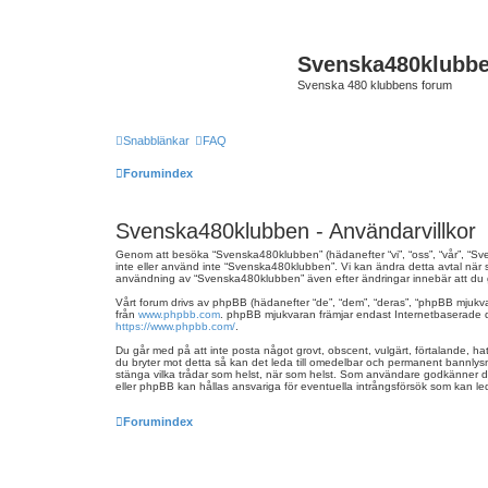
Svenska480klubb
Svenska 480 klubbens forum
Snabblänkar
FAQ
Forumindex
Svenska480klubben - Användarvillkor
Genom att besöka “Svenska480klubben” (hädanefter “vi”, “oss”, “vår”, “Sve
inte eller använd inte “Svenska480klubben”. Vi kan ändra detta avtal när 
användning av “Svenska480klubben” även efter ändringar innebär att du god
Vårt forum drivs av phpBB (hädanefter “de”, “dem”, “deras”, “phpBB mjuk
från
www.phpbb.com
. phpBB mjukvaran främjar endast Internetbaserade dis
https://www.phpbb.com/
.
Du går med på att inte posta något grovt, obscent, vulgärt, förtalande, hati
du bryter mot detta så kan det leda till omedelbar och permanent bannlysnin
stänga vilka trådar som helst, när som helst. Som användare godkänner du 
eller phpBB kan hållas ansvariga för eventuella intrångsförsök som kan led
Forumindex