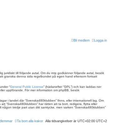
Bli medlem
Logga in
uridiskt till följande avtal. Om du inte godkänner följande avtal, besök
ig att granska denna sida regelbundet på egen hand eftersom fortsatt
under “
General Public License
” (hädanefter “GPL”) och kan laddas ner
ch/eller uppförande. För mer information om phpBB, besök
lagar i landet där “Svenska480klubben” finns, eller internationell lag. Om
tt “Svenska480klubben” har rätten att ta bort, redigera, flytta eller
till någon tredje part utan ditt samtycke, men varken “Svenska480klubben”
dlemmar
Ta bort alla kakor
Alla tidsangivelser är UTC+02:00 UTC+2