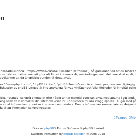
en
nska480klubben”, “https://www.svenska480klubben.se/forum1”), så godkänner du att du binder dig j
som helst och vi kommer att göra allt för att informera dig om ändringar, men det vore klokt av d
känner att du är juridiskt bunden till detta avtal.
vara”, “www.phpbb.com”, “phpBB Limited”, “phpBB Teams”) som är en forumprogramvara tillgänglig 
kussioner, phpBB Limited är inte ansvariga för vad vi tillåter och/eller förbjuder för innehåll o
skt, hotande, sexuellt orienterat eller något annat material som kan bryta mot lagarna i ditt land, 
g samt att vi kontaktar din Internetleverantör. IP-adressen för alla inlägg sparas. Du går med på a
att all information du skriver in sparas i en databas. Denna information kommer inte att delges 
a till att information komprometteras.
Teamet
Me
Drivs av
phpBB
® Forum Software © phpBB Limited
Swedish translation by
phpBB Sweden
© 2006-2018