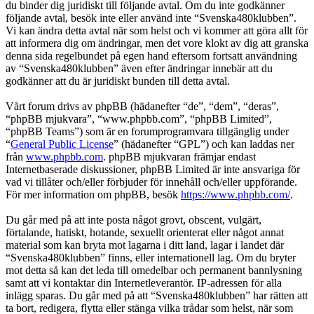
du binder dig juridiskt till följande avtal. Om du inte godkänner
följande avtal, besök inte eller använd inte “Svenska480klubben”.
Vi kan ändra detta avtal när som helst och vi kommer att göra allt för
att informera dig om ändringar, men det vore klokt av dig att granska
denna sida regelbundet på egen hand eftersom fortsatt användning
av “Svenska480klubben” även efter ändringar innebär att du
godkänner att du är juridiskt bunden till detta avtal.
Vårt forum drivs av phpBB (hädanefter “de”, “dem”, “deras”,
“phpBB mjukvara”, “www.phpbb.com”, “phpBB Limited”,
“phpBB Teams”) som är en forumprogramvara tillgänglig under
“
General Public License
” (hädanefter “GPL”) och kan laddas ner
från
www.phpbb.com
. phpBB mjukvaran främjar endast
Internetbaserade diskussioner, phpBB Limited är inte ansvariga för
vad vi tillåter och/eller förbjuder för innehåll och/eller uppförande.
För mer information om phpBB, besök
https://www.phpbb.com/
.
Du går med på att inte posta något grovt, obscent, vulgärt,
förtalande, hatiskt, hotande, sexuellt orienterat eller något annat
material som kan bryta mot lagarna i ditt land, lagar i landet där
“Svenska480klubben” finns, eller internationell lag. Om du bryter
mot detta så kan det leda till omedelbar och permanent bannlysning
samt att vi kontaktar din Internetleverantör. IP-adressen för alla
inlägg sparas. Du går med på att “Svenska480klubben” har rätten att
ta bort, redigera, flytta eller stänga vilka trådar som helst, när som