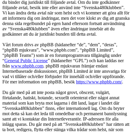
du binder dig juridiskt till följande avtal. Om du inte godkänner
följande avtal, besök inte eller använd inte “Svenska480klubben”.
Vi kan ändra detta avtal när som helst och vi kommer att göra allt för
att informera dig om ändringar, men det vore klokt av dig att granska
denna sida regelbundet på egen hand eftersom fortsatt användning
av “Svenska480klubben” även efter ändringar innebär att du
godkänner att du är juridiskt bunden till detta avtal.
Vårt forum drivs av phpBB (hädanefter “de”, “dem”, “deras”,
“phpBB mjukvara”, “www.phpbb.com”, “phpBB Limited”,
“phpBB Teams”) som är en forumprogramvara tillgänglig under
“
General Public License
” (hädanefter “GPL”) och kan laddas ner
från
www.phpbb.com
. phpBB mjukvaran främjar endast
Internetbaserade diskussioner, phpBB Limited är inte ansvariga för
vad vi tillåter och/eller förbjuder för innehåll och/eller uppförande.
För mer information om phpBB, besök
https://www.phpbb.com/
.
Du går med på att inte posta något grovt, obscent, vulgärt,
förtalande, hatiskt, hotande, sexuellt orienterat eller något annat
material som kan bryta mot lagarna i ditt land, lagar i landet där
“Svenska480klubben” finns, eller internationell lag. Om du bryter
mot detta så kan det leda till omedelbar och permanent bannlysning
samt att vi kontaktar din Internetleverantör. IP-adressen för alla
inlägg sparas. Du går med på att “Svenska480klubben” har rätten att
ta bort, redigera, flytta eller stänga vilka trådar som helst, när som