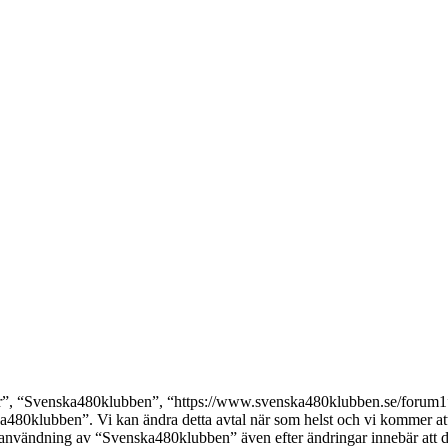
, “Svenska480klubben”, “https://www.svenska480klubben.se/forum1”), s
ka480klubben”. Vi kan ändra detta avtal när som helst och vi kommer att 
 användning av “Svenska480klubben” även efter ändringar innebär att du g