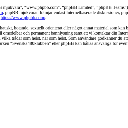
pBB mjukvara”, “www.phpbb.com”, “phpBB Limited”, “phpBB Teams”) s
om
. phpBB mjukvaran främjar endast Internetbaserade diskussioner, phpBB
k
https://www.phpbb.com/
.
 hatiskt, hotande, sexuellt orienterat eller något annat material som kan
 till omedelbar och permanent bannlysning samt att vi kontaktar din Inter
nga vilka trådar som helst, när som helst. Som användare godkänner du att
 varken “Svenska480klubben” eller phpBB kan hållas ansvariga för event