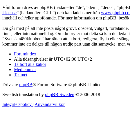
Vårt forum drivs av phpBB (hädanefter “de”, “dem”, “deras”, “ph
License
” (hädanefter “GPL”) och kan laddas ner från
www.phpbb.c
innehåll och/eller uppförande. För mer information om phpBB, besö
Du går med på att inte posta något grovt, obscent, vulgärt, förtalande,
finns, eller internationell lag. Om du bryter mot detta så kan det leda
“Svenska480klubben” har rätten att ta bort, redigera, flytta eller stä
kommer inte att delges till någon tredje part utan ditt samtycke, men
Forumindex
Alla tidsangivelser är UTC+02:00 UTC+2
Ta bort alla kakor
Medlemmar
Teamet
Drivs av
phpBB
® Forum Software © phpBB Limited
Swedish translation by
phpBB Sweden
© 2006-2018
Integritetspolicy
|
Användarvillkor