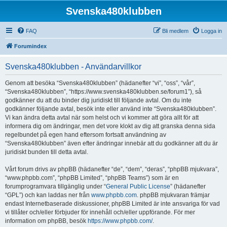
Svenska480klubben
FAQ
Bli medlem
Logga in
Forumindex
Svenska480klubben - Användarvillkor
Genom att besöka “Svenska480klubben” (hädanefter “vi”, “oss”, “vår”,
“Svenska480klubben”, “https://www.svenska480klubben.se/forum1”), så
godkänner du att du binder dig juridiskt till följande avtal. Om du inte
godkänner följande avtal, besök inte eller använd inte “Svenska480klubben”.
Vi kan ändra detta avtal när som helst och vi kommer att göra allt för att
informera dig om ändringar, men det vore klokt av dig att granska denna sida
regelbundet på egen hand eftersom fortsatt användning av
“Svenska480klubben” även efter ändringar innebär att du godkänner att du är
juridiskt bunden till detta avtal.
Vårt forum drivs av phpBB (hädanefter “de”, “dem”, “deras”, “phpBB mjukvara”,
“www.phpbb.com”, “phpBB Limited”, “phpBB Teams”) som är en
forumprogramvara tillgänglig under “
General Public License
” (hädanefter
“GPL”) och kan laddas ner från
www.phpbb.com
. phpBB mjukvaran främjar
endast Internetbaserade diskussioner, phpBB Limited är inte ansvariga för vad
vi tillåter och/eller förbjuder för innehåll och/eller uppförande. För mer
information om phpBB, besök
https://www.phpbb.com/
.