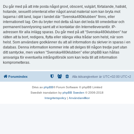
Du går med på att inte posta något grovt, obscent, vulgärt, förtalande, hatiskt,
hotande, sexuellt orienterat eller något annat material som kan bryta mot
lagarna i ditt land, lagar i landet där “Svenska480klubben” finns, eller
internationell lag. Om du bryter mot detta så kan det leda till omedelbar och
permanent bannlysning samt att vi kontaktar din Internetleverantör. IP-
adressen för alla inlägg sparas. Du går med på att “Svenska480klubben” har
rätten att ta bort, redigera, flytta eller stänga vilka trådar som helst, när som
helst. Som användare godkänner du att all information du skriver in sparas i en
databas. Denna information kommer inte att delges till någon tredje part utan
ditt samtycke, men varken “Svenska480klubben” eller phpBB kan hållas
ansvariga för eventuella intrångsförsök som kan leda till att information
komprometteras.
Forumindex
Alla tidsangivelser är UTC+02:00 UTC+2
Drivs av
phpBB
® Forum Software © phpBB Limited
Swedish translation by
phpBB Sweden
© 2006-2018
Integritetspolicy
|
Användarvillkor