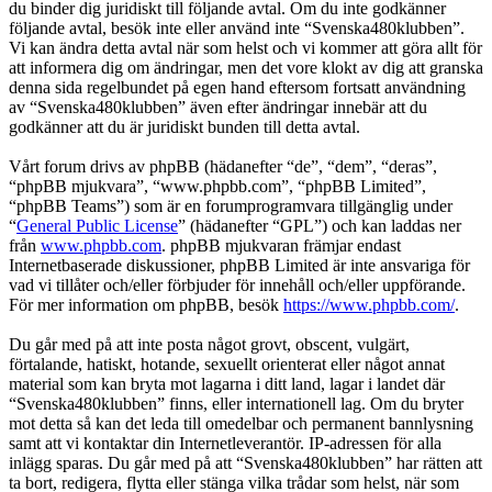
du binder dig juridiskt till följande avtal. Om du inte godkänner
följande avtal, besök inte eller använd inte “Svenska480klubben”.
Vi kan ändra detta avtal när som helst och vi kommer att göra allt för
att informera dig om ändringar, men det vore klokt av dig att granska
denna sida regelbundet på egen hand eftersom fortsatt användning
av “Svenska480klubben” även efter ändringar innebär att du
godkänner att du är juridiskt bunden till detta avtal.
Vårt forum drivs av phpBB (hädanefter “de”, “dem”, “deras”,
“phpBB mjukvara”, “www.phpbb.com”, “phpBB Limited”,
“phpBB Teams”) som är en forumprogramvara tillgänglig under
“
General Public License
” (hädanefter “GPL”) och kan laddas ner
från
www.phpbb.com
. phpBB mjukvaran främjar endast
Internetbaserade diskussioner, phpBB Limited är inte ansvariga för
vad vi tillåter och/eller förbjuder för innehåll och/eller uppförande.
För mer information om phpBB, besök
https://www.phpbb.com/
.
Du går med på att inte posta något grovt, obscent, vulgärt,
förtalande, hatiskt, hotande, sexuellt orienterat eller något annat
material som kan bryta mot lagarna i ditt land, lagar i landet där
“Svenska480klubben” finns, eller internationell lag. Om du bryter
mot detta så kan det leda till omedelbar och permanent bannlysning
samt att vi kontaktar din Internetleverantör. IP-adressen för alla
inlägg sparas. Du går med på att “Svenska480klubben” har rätten att
ta bort, redigera, flytta eller stänga vilka trådar som helst, när som