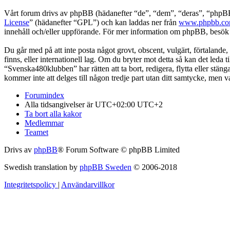
Vårt forum drivs av phpBB (hädanefter “de”, “dem”, “deras”, “ph
License
” (hädanefter “GPL”) och kan laddas ner från
www.phpbb.c
innehåll och/eller uppförande. För mer information om phpBB, besö
Du går med på att inte posta något grovt, obscent, vulgärt, förtalande,
finns, eller internationell lag. Om du bryter mot detta så kan det leda
“Svenska480klubben” har rätten att ta bort, redigera, flytta eller stä
kommer inte att delges till någon tredje part utan ditt samtycke, men
Forumindex
Alla tidsangivelser är UTC+02:00 UTC+2
Ta bort alla kakor
Medlemmar
Teamet
Drivs av
phpBB
® Forum Software © phpBB Limited
Swedish translation by
phpBB Sweden
© 2006-2018
Integritetspolicy
|
Användarvillkor