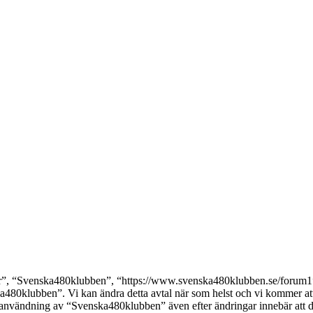
, “Svenska480klubben”, “https://www.svenska480klubben.se/forum1”), s
ka480klubben”. Vi kan ändra detta avtal när som helst och vi kommer att 
 användning av “Svenska480klubben” även efter ändringar innebär att du g