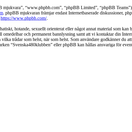
pBB mjukvara”, “www.phpbb.com”, “phpBB Limited”, “phpBB Teams”) s
om
. phpBB mjukvaran främjar endast Internetbaserade diskussioner, phpBB
k
https://www.phpbb.com/
.
 hatiskt, hotande, sexuellt orienterat eller något annat material som kan
 till omedelbar och permanent bannlysning samt att vi kontaktar din Inter
nga vilka trådar som helst, när som helst. Som användare godkänner du att
 varken “Svenska480klubben” eller phpBB kan hållas ansvariga för event