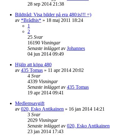
28 sep 2014 21:38
Bildtråd: Visa bilder på era 480:is!!! =)
av
*Brådhis*
»
18 maj 2011 18:24
1
2
25
Svar
16190
Visningar
Senaste inlägget
av
Johannes
04 jun 2014 09:49
Hjälp att köpa 480
av
435 Tomas
»
11 apr 2014 20:02
4
Svar
4339
Visningar
Senaste inlägget
av
435 Tomas
19 apr 2014 09:41
Medlemsavgift
av
020, Esko Antikainen
»
16 jan 2014 14:21
3
Svar
2029
Visningar
Senaste inlägget
av
020, Esko Antikainen
23 jan 2014 17:43