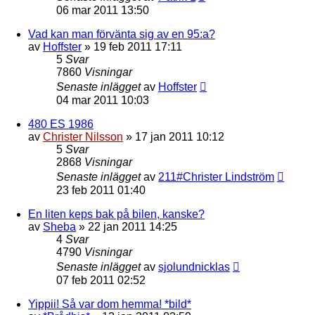
06 mar 2011 13:50
Vad kan man förvänta sig av en 95:a?
av
Hoffster
»
19 feb 2011 17:11
5
Svar
7860
Visningar
Senaste inlägget
av
Hoffster
04 mar 2011 10:03
480 ES 1986
av
Christer Nilsson
»
17 jan 2011 10:12
5
Svar
2868
Visningar
Senaste inlägget
av
211#Christer Lindström
23 feb 2011 01:40
En liten keps bak på bilen, kanske?
av
Sheba
»
22 jan 2011 14:25
4
Svar
4790
Visningar
Senaste inlägget
av
sjolundnicklas
07 feb 2011 02:52
Yippii! Så var dom hemma! *bild*