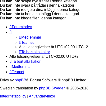
Du
kan inte
skapa nya trådar i denna kategori
Du
kan inte
svara på trådar i denna kategori
Du
kan inte
redigera dina inlägg i denna kategori
Du
kan inte
ta bort dina inlägg i denna kategori
Du
kan inte
bifoga filer i denna kategori
Forumindex
Medlemmar
Teamet
Alla tidsangivelser är UTC+02:00 UTC+2
Ta bort alla kakor
Alla tidsangivelser är UTC+02:00 UTC+2
Ta bort alla kakor
Medlemmar
Teamet
Drivs av
phpBB
® Forum Software © phpBB Limited
Swedish translation by
phpBB Sweden
© 2006-2018
Integritetspolicy
|
Användarvillkor