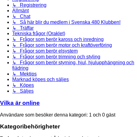
↳ Registrering
Allmänt
↳ Chat
↳ Så här blir du medlem i Svenska 480 Klubben!
↳ Träffar
Tekniska frågor (Oraklet)
↳ Frågor som berör kaross och inredning
↳ Frågor som berör motor och kraftöverföring
↳ Frågor som berör elsystem
↳ Frågor som berör trimning och styling
↳ Frågor som berör styrning, hjul, hjulupphängning och
fjädring
↳ Mektips
Marknad köpes och säljes
↳ Köpes
↳ Säljes
Vilka är online
Användare som besöker denna kategori: 1 och 0 gäst
Kategoribehörigheter