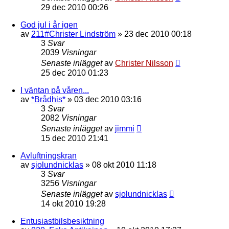
29 dec 2010 00:26
God jul i år igen
av
211#Christer Lindström
»
23 dec 2010 00:18
3
Svar
2039
Visningar
Senaste inlägget
av
Christer Nilsson
25 dec 2010 01:23
I väntan på våren...
av
*Brådhis*
»
03 dec 2010 03:16
3
Svar
2082
Visningar
Senaste inlägget
av
jimmi
15 dec 2010 21:41
Avluftningskran
av
sjolundnicklas
»
08 okt 2010 11:18
3
Svar
3256
Visningar
Senaste inlägget
av
sjolundnicklas
14 okt 2010 19:28
Entusiastbilsbesiktning