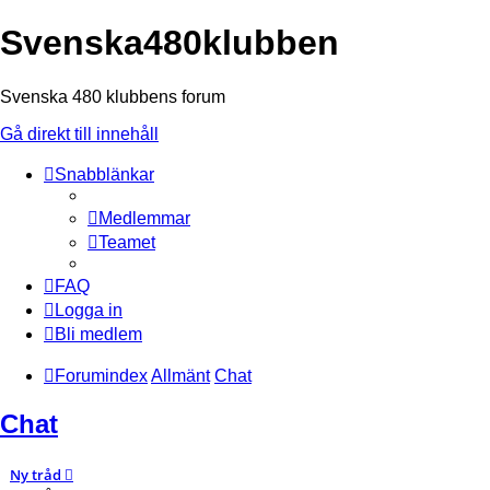
Svenska480klubben
Svenska 480 klubbens forum
Gå direkt till innehåll
Snabblänkar
Medlemmar
Teamet
FAQ
Logga in
Bli medlem
Forumindex
Allmänt
Chat
Chat
Ny tråd