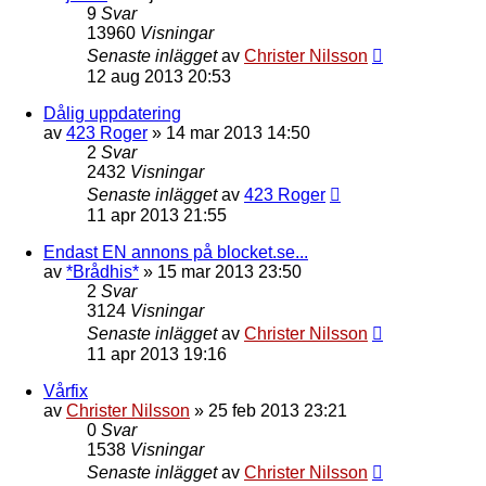
9
Svar
13960
Visningar
Senaste inlägget
av
Christer Nilsson
12 aug 2013 20:53
Dålig uppdatering
av
423 Roger
»
14 mar 2013 14:50
2
Svar
2432
Visningar
Senaste inlägget
av
423 Roger
11 apr 2013 21:55
Endast EN annons på blocket.se...
av
*Brådhis*
»
15 mar 2013 23:50
2
Svar
3124
Visningar
Senaste inlägget
av
Christer Nilsson
11 apr 2013 19:16
Vårfix
av
Christer Nilsson
»
25 feb 2013 23:21
0
Svar
1538
Visningar
Senaste inlägget
av
Christer Nilsson