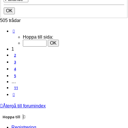
505 trådar
Sida
1
av
11
Hoppa till sida:
1
2
3
4
5
…
11
Nästa
Återgå till forumindex
Hoppa till
Registrering