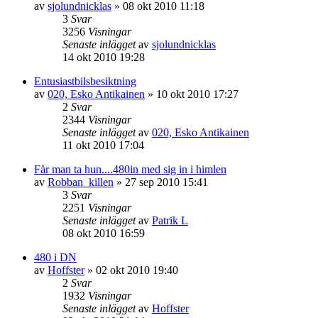
av
sjolundnicklas
»
08 okt 2010 11:18
3
Svar
3256
Visningar
Senaste inlägget
av
sjolundnicklas
14 okt 2010 19:28
Entusiastbilsbesiktning
av
020, Esko Antikainen
»
10 okt 2010 17:27
2
Svar
2344
Visningar
Senaste inlägget
av
020, Esko Antikainen
11 okt 2010 17:04
Får man ta hun....480in med sig in i himlen
av
Robban_killen
»
27 sep 2010 15:41
3
Svar
2251
Visningar
Senaste inlägget
av
Patrik L
08 okt 2010 16:59
480 i DN
av
Hoffster
»
02 okt 2010 19:40
2
Svar
1932
Visningar
Senaste inlägget
av
Hoffster