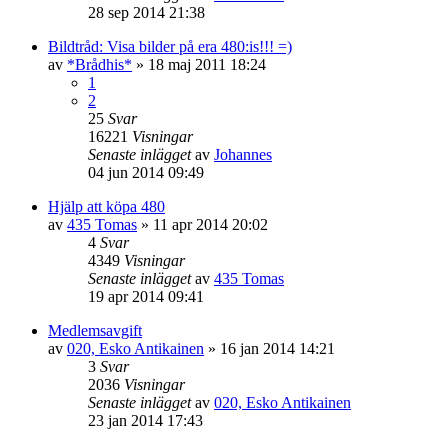
28 sep 2014 21:38
Bildtråd: Visa bilder på era 480:is!!! =)
av
*Brådhis*
»
18 maj 2011 18:24
1
2
25
Svar
16221
Visningar
Senaste inlägget
av
Johannes
04 jun 2014 09:49
Hjälp att köpa 480
av
435 Tomas
»
11 apr 2014 20:02
4
Svar
4349
Visningar
Senaste inlägget
av
435 Tomas
19 apr 2014 09:41
Medlemsavgift
av
020, Esko Antikainen
»
16 jan 2014 14:21
3
Svar
2036
Visningar
Senaste inlägget
av
020, Esko Antikainen
23 jan 2014 17:43