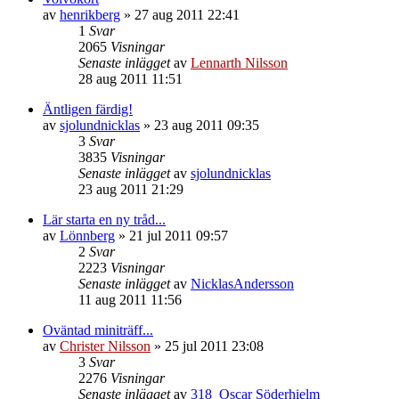
av
henrikberg
»
27 aug 2011 22:41
1
Svar
2065
Visningar
Senaste inlägget
av
Lennarth Nilsson
28 aug 2011 11:51
Äntligen färdig!
av
sjolundnicklas
»
23 aug 2011 09:35
3
Svar
3835
Visningar
Senaste inlägget
av
sjolundnicklas
23 aug 2011 21:29
Lär starta en ny tråd...
av
Lönnberg
»
21 jul 2011 09:57
2
Svar
2223
Visningar
Senaste inlägget
av
NicklasAndersson
11 aug 2011 11:56
Oväntad miniträff...
av
Christer Nilsson
»
25 jul 2011 23:08
3
Svar
2276
Visningar
Senaste inlägget
av
318_Oscar Söderhielm