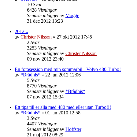
10
Svar
6428
Visningar
Senaste inlägget
av
Mogge
31 dec 2012 13:23
2012...
av
Christer Nilsson
»
27 okt 2012 17:45
2
Svar
3253
Visningar
Senaste inlägget
av
Christer Nilsson
09 nov 2012 23:40
En fotosession med min sommarbil - Volvo 480 Turbo!
av
*Brådhis*
»
22 jun 2012 12:06
5
Svar
8770
Visningar
Senaste inlägget
av
*Brådhis*
07 nov 2012 15:34
Ett tips till er alla med 480 med eller utan Turbo!!!
av
*Brådhis*
»
01 jan 2010 12:58
3
Svar
4407
Visningar
Senaste inlägget
av
Hoffster
21 maj 2012 08:29