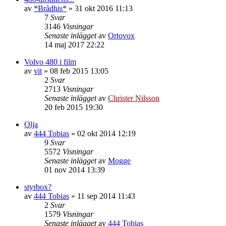
av
*Brådhis*
»
31 okt 2016 11:13
7
Svar
3146
Visningar
Senaste inlägget
av
Ortovox
14 maj 2017 22:22
Volvo 480 i film
av
vit
»
08 feb 2015 13:05
2
Svar
2713
Visningar
Senaste inlägget
av
Christer Nilsson
20 feb 2015 19:30
Olja
av
444 Tobias
»
02 okt 2014 12:19
9
Svar
5572
Visningar
Senaste inlägget
av
Mogge
01 nov 2014 13:39
styrbox?
av
444 Tobias
»
11 sep 2014 11:43
2
Svar
1579
Visningar
Senaste inlägget
av
444 Tobias