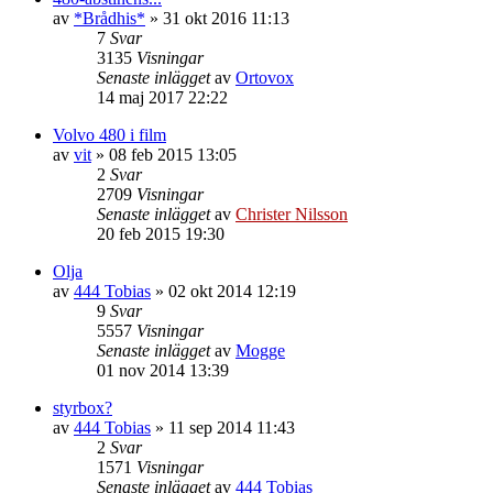
av
*Brådhis*
»
31 okt 2016 11:13
7
Svar
3135
Visningar
Senaste inlägget
av
Ortovox
14 maj 2017 22:22
Volvo 480 i film
av
vit
»
08 feb 2015 13:05
2
Svar
2709
Visningar
Senaste inlägget
av
Christer Nilsson
20 feb 2015 19:30
Olja
av
444 Tobias
»
02 okt 2014 12:19
9
Svar
5557
Visningar
Senaste inlägget
av
Mogge
01 nov 2014 13:39
styrbox?
av
444 Tobias
»
11 sep 2014 11:43
2
Svar
1571
Visningar
Senaste inlägget
av
444 Tobias