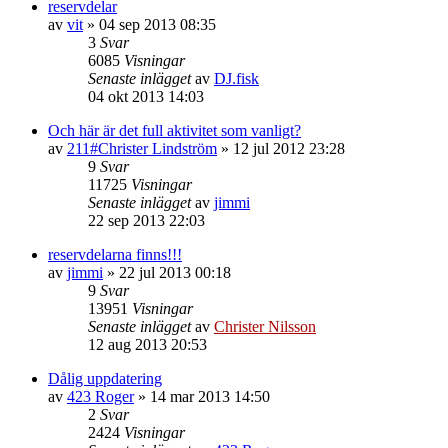
reservdelar
av
vit
»
04 sep 2013 08:35
3
Svar
6085
Visningar
Senaste inlägget
av
DJ.fisk
04 okt 2013 14:03
Och här är det full aktivitet som vanligt?
av
211#Christer Lindström
»
12 jul 2012 23:28
9
Svar
11725
Visningar
Senaste inlägget
av
jimmi
22 sep 2013 22:03
reservdelarna finns!!!
av
jimmi
»
22 jul 2013 00:18
9
Svar
13951
Visningar
Senaste inlägget
av
Christer Nilsson
12 aug 2013 20:53
Dålig uppdatering
av
423 Roger
»
14 mar 2013 14:50
2
Svar
2424
Visningar