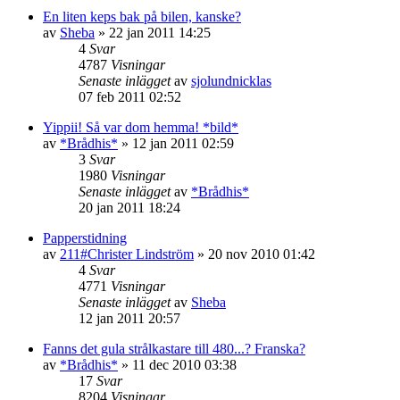
En liten keps bak på bilen, kanske?
av
Sheba
»
22 jan 2011 14:25
4
Svar
4787
Visningar
Senaste inlägget
av
sjolundnicklas
07 feb 2011 02:52
Yippii! Så var dom hemma! *bild*
av
*Brådhis*
»
12 jan 2011 02:59
3
Svar
1980
Visningar
Senaste inlägget
av
*Brådhis*
20 jan 2011 18:24
Papperstidning
av
211#Christer Lindström
»
20 nov 2010 01:42
4
Svar
4771
Visningar
Senaste inlägget
av
Sheba
12 jan 2011 20:57
Fanns det gula strålkastare till 480...? Franska?
av
*Brådhis*
»
11 dec 2010 03:38
17
Svar
8204
Visningar