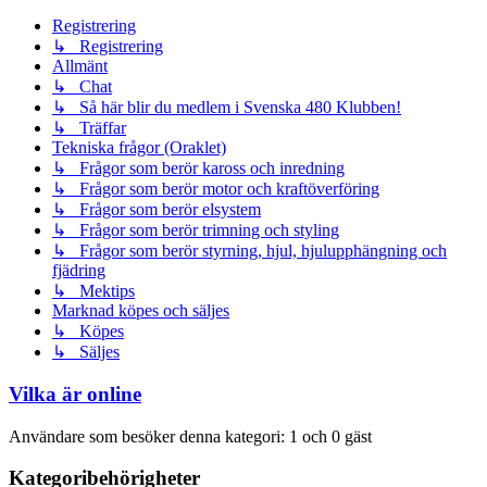
Registrering
↳ Registrering
Allmänt
↳ Chat
↳ Så här blir du medlem i Svenska 480 Klubben!
↳ Träffar
Tekniska frågor (Oraklet)
↳ Frågor som berör kaross och inredning
↳ Frågor som berör motor och kraftöverföring
↳ Frågor som berör elsystem
↳ Frågor som berör trimning och styling
↳ Frågor som berör styrning, hjul, hjulupphängning och
fjädring
↳ Mektips
Marknad köpes och säljes
↳ Köpes
↳ Säljes
Vilka är online
Användare som besöker denna kategori: 1 och 0 gäst
Kategoribehörigheter