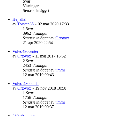
Svar
Visningar
Senaste inlägget
Hej alla!
av
Torsten85
»
02 mar 2020 17:33
1
Svar
3962
Visningar
Senaste inlägget
av
Ortovox
21 apr 2020 22:54
Volvo480center
av
Ortovox
»
11 maj 2017 16:52
2
Svar
2453
Visningar
Senaste inlägget
av
jimmi
12 mar 2019 00:43
Volvo 480 karta
av
Ortovox
»
19 nov 2018 10:58
1
Svar
1756
Visningar
Senaste inlägget
av
jimmi
12 mar 2019 00:37
480-abstinens...