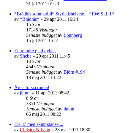
31 jul 2011 01:23
*Brådhis sommarbil* Styrledshelvete... *19/6 Sid. 1*
av
*Brådhis*
»
29 apr 2011 16:24
15
Svar
17145
Visningar
Senaste inlägget
av
Lönnberg
15 jul 2011 15:51
En mindre glad nyhet.
av
Sheba
»
20 apr 2011 11:45
13
Svar
4543
Visningar
Senaste inlägget
av
Björn #194
18 maj 2011 13:22
Årets första runda!
av
jimmi
»
11 apr 2011 08:42
8
Svar
3351
Visningar
Senaste inlägget
av
jimmi
06 maj 2011 08:22
ES-87 med skinnklädsel...
av
Christer Nilsson
»
28 mar 2011 18:30