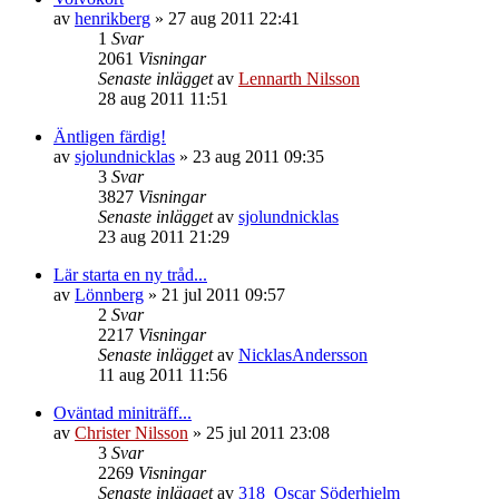
av
henrikberg
»
27 aug 2011 22:41
1
Svar
2061
Visningar
Senaste inlägget
av
Lennarth Nilsson
28 aug 2011 11:51
Äntligen färdig!
av
sjolundnicklas
»
23 aug 2011 09:35
3
Svar
3827
Visningar
Senaste inlägget
av
sjolundnicklas
23 aug 2011 21:29
Lär starta en ny tråd...
av
Lönnberg
»
21 jul 2011 09:57
2
Svar
2217
Visningar
Senaste inlägget
av
NicklasAndersson
11 aug 2011 11:56
Oväntad miniträff...
av
Christer Nilsson
»
25 jul 2011 23:08
3
Svar
2269
Visningar
Senaste inlägget
av
318_Oscar Söderhielm