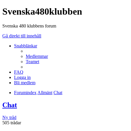
Svenska480klubben
Svenska 480 klubbens forum
Gå direkt till innehåll
Snabblänkar
Medlemmar
Teamet
FAQ
Logga in
Bli medlem
Forumindex
Allmänt
Chat
Chat
Ny tråd
505 trådar