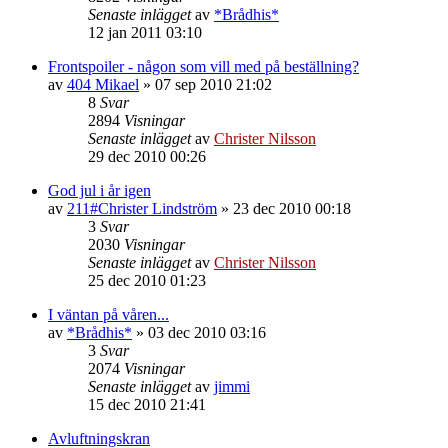
Senaste inlägget
av
*Brådhis*
12 jan 2011 03:10
Frontspoiler - någon som vill med på beställning?
av
404 Mikael
»
07 sep 2010 21:02
8
Svar
2894
Visningar
Senaste inlägget
av
Christer Nilsson
29 dec 2010 00:26
God jul i år igen
av
211#Christer Lindström
»
23 dec 2010 00:18
3
Svar
2030
Visningar
Senaste inlägget
av
Christer Nilsson
25 dec 2010 01:23
I väntan på våren...
av
*Brådhis*
»
03 dec 2010 03:16
3
Svar
2074
Visningar
Senaste inlägget
av
jimmi
15 dec 2010 21:41
Avluftningskran