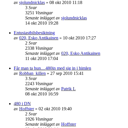
av
sjolundnicklas
»
08 okt 2010 11:18
3
Svar
3251
Visningar
Senaste inlägget
av
sjolundnicklas
14 okt 2010 19:28
Entusiastbilsbesiktning
av
020, Esko Antikainen
»
10 okt 2010 17:27
2
Svar
2338
Visningar
Senaste inlägget
av
020, Esko Antikainen
11 okt 2010 17:04
Får man ta hun....480in med sig in i himlen
av
Robban_killen
»
27 sep 2010 15:41
3
Svar
2243
Visningar
Senaste inlägget
av
Patrik L
08 okt 2010 16:59
480 i DN
av
Hoffster
»
02 okt 2010 19:40
2
Svar
1926
Visningar
Senaste inlägget
av
Hoffster