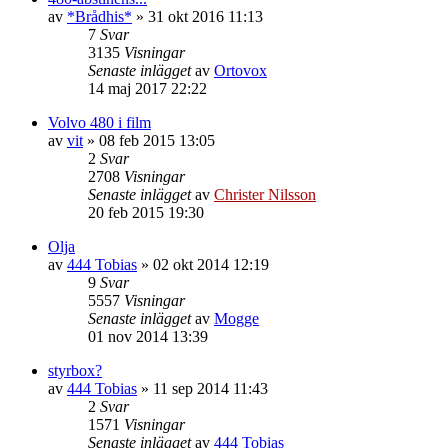
av
*Brådhis*
»
31 okt 2016 11:13
7
Svar
3135
Visningar
Senaste inlägget
av
Ortovox
14 maj 2017 22:22
Volvo 480 i film
av
vit
»
08 feb 2015 13:05
2
Svar
2708
Visningar
Senaste inlägget
av
Christer Nilsson
20 feb 2015 19:30
Olja
av
444 Tobias
»
02 okt 2014 12:19
9
Svar
5557
Visningar
Senaste inlägget
av
Mogge
01 nov 2014 13:39
styrbox?
av
444 Tobias
»
11 sep 2014 11:43
2
Svar
1571
Visningar
Senaste inlägget
av
444 Tobias