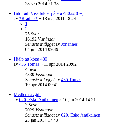
28 sep 2014 21:38
Bildtråd: Visa bilder på era 480:is!!! =)
av
*Brådhis*
»
18 maj 2011 18:24
1
2
25
Svar
16192
Visningar
Senaste inlägget
av
Johannes
04 jun 2014 09:49
Hjälp att köpa 480
av
435 Tomas
»
11 apr 2014 20:02
4
Svar
4339
Visningar
Senaste inlägget
av
435 Tomas
19 apr 2014 09:41
Medlemsavgift
av
020, Esko Antikainen
»
16 jan 2014 14:21
3
Svar
2029
Visningar
Senaste inlägget
av
020, Esko Antikainen
23 jan 2014 17:43