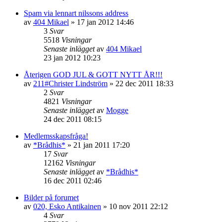
Spam via lennart nilssons address
av
404 Mikael
»
17 jan 2012 14:46
3
Svar
5518
Visningar
Senaste inlägget
av
404 Mikael
23 jan 2012 10:23
Återigen GOD JUL & GOTT NYTT ÅR!!!
av
211#Christer Lindström
»
22 dec 2011 18:33
2
Svar
4821
Visningar
Senaste inlägget
av
Mogge
24 dec 2011 08:15
Medlemsskapsfråga!
av
*Brådhis*
»
21 jan 2011 17:20
17
Svar
12162
Visningar
Senaste inlägget
av
*Brådhis*
16 dec 2011 02:46
Bilder på forumet
av
020, Esko Antikainen
»
10 nov 2011 22:12
4
Svar