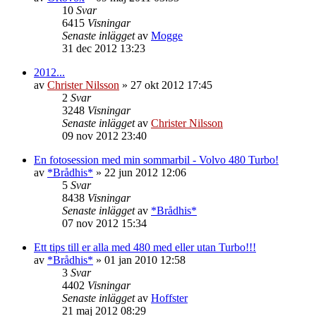
10
Svar
6415
Visningar
Senaste inlägget
av
Mogge
31 dec 2012 13:23
2012...
av
Christer Nilsson
»
27 okt 2012 17:45
2
Svar
3248
Visningar
Senaste inlägget
av
Christer Nilsson
09 nov 2012 23:40
En fotosession med min sommarbil - Volvo 480 Turbo!
av
*Brådhis*
»
22 jun 2012 12:06
5
Svar
8438
Visningar
Senaste inlägget
av
*Brådhis*
07 nov 2012 15:34
Ett tips till er alla med 480 med eller utan Turbo!!!
av
*Brådhis*
»
01 jan 2010 12:58
3
Svar
4402
Visningar
Senaste inlägget
av
Hoffster
21 maj 2012 08:29