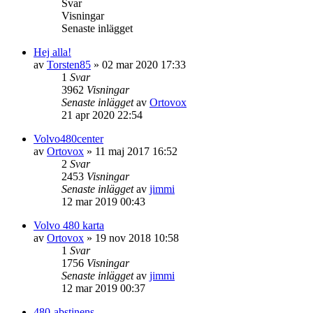
Svar
Visningar
Senaste inlägget
Hej alla!
av
Torsten85
»
02 mar 2020 17:33
1
Svar
3962
Visningar
Senaste inlägget
av
Ortovox
21 apr 2020 22:54
Volvo480center
av
Ortovox
»
11 maj 2017 16:52
2
Svar
2453
Visningar
Senaste inlägget
av
jimmi
12 mar 2019 00:43
Volvo 480 karta
av
Ortovox
»
19 nov 2018 10:58
1
Svar
1756
Visningar
Senaste inlägget
av
jimmi
12 mar 2019 00:37
480-abstinens...