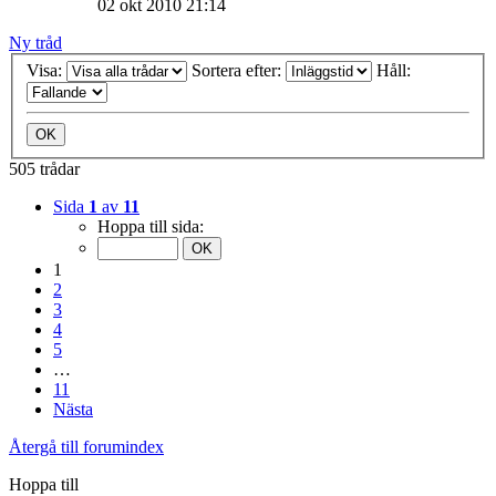
02 okt 2010 21:14
Ny tråd
Visa:
Sortera efter:
Håll:
505 trådar
Sida
1
av
11
Hoppa till sida:
1
2
3
4
5
…
11
Nästa
Återgå till forumindex
Hoppa till