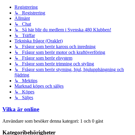
Registrering
↳ Registrering
Allmänt
↳ Chat
↳ Så här blir du medlem i Svenska 480 Klubben!
↳ Träffar
Tekniska frågor (Oraklet)
↳ Frågor som berör kaross och inredning
↳ Frågor som berör motor och kraftöverföring
↳ Frågor som berör elsystem
↳ Frågor som berör trimning och styling
↳ Frågor som berör styrning, hjul, hjulupphängning och
fjädring
↳ Mektips
Marknad köpes och säljes
↳ Köpes
↳ Säljes
Vilka är online
Användare som besöker denna kategori: 1 och 0 gäst
Kategoribehörigheter