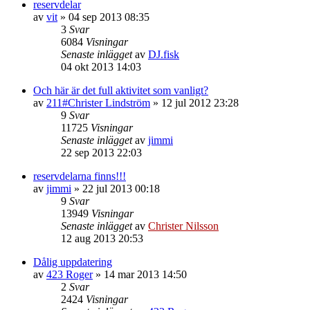
reservdelar
av
vit
»
04 sep 2013 08:35
3
Svar
6084
Visningar
Senaste inlägget
av
DJ.fisk
04 okt 2013 14:03
Och här är det full aktivitet som vanligt?
av
211#Christer Lindström
»
12 jul 2012 23:28
9
Svar
11725
Visningar
Senaste inlägget
av
jimmi
22 sep 2013 22:03
reservdelarna finns!!!
av
jimmi
»
22 jul 2013 00:18
9
Svar
13949
Visningar
Senaste inlägget
av
Christer Nilsson
12 aug 2013 20:53
Dålig uppdatering
av
423 Roger
»
14 mar 2013 14:50
2
Svar
2424
Visningar