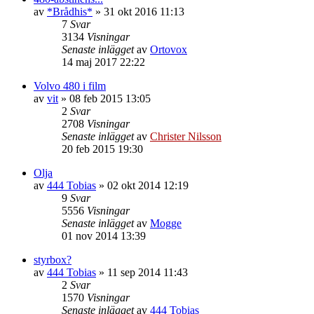
av
*Brådhis*
»
31 okt 2016 11:13
7
Svar
3134
Visningar
Senaste inlägget
av
Ortovox
14 maj 2017 22:22
Volvo 480 i film
av
vit
»
08 feb 2015 13:05
2
Svar
2708
Visningar
Senaste inlägget
av
Christer Nilsson
20 feb 2015 19:30
Olja
av
444 Tobias
»
02 okt 2014 12:19
9
Svar
5556
Visningar
Senaste inlägget
av
Mogge
01 nov 2014 13:39
styrbox?
av
444 Tobias
»
11 sep 2014 11:43
2
Svar
1570
Visningar
Senaste inlägget
av
444 Tobias