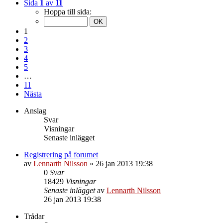
Sida
1
av
11
Hoppa till sida:
1
2
3
4
5
…
11
Nästa
Anslag
Svar
Visningar
Senaste inlägget
Registrering på forumet
av
Lennarth Nilsson
»
26 jan 2013 19:38
0
Svar
18429
Visningar
Senaste inlägget
av
Lennarth Nilsson
26 jan 2013 19:38
Trådar