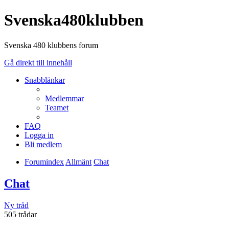
Svenska480klubben
Svenska 480 klubbens forum
Gå direkt till innehåll
Snabblänkar
Medlemmar
Teamet
FAQ
Logga in
Bli medlem
Forumindex
Allmänt
Chat
Chat
Ny tråd
505 trådar