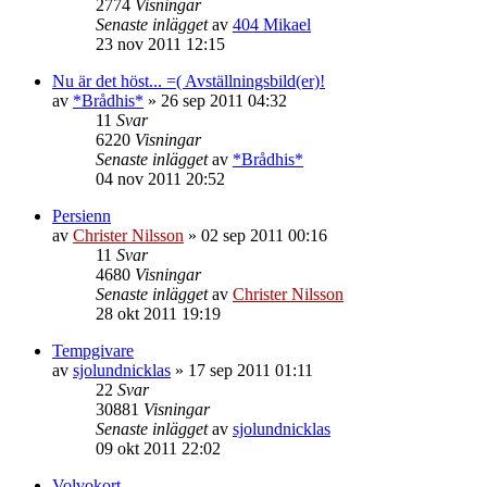
2774
Visningar
Senaste inlägget
av
404 Mikael
23 nov 2011 12:15
Nu är det höst... =( Avställningsbild(er)!
av
*Brådhis*
»
26 sep 2011 04:32
11
Svar
6220
Visningar
Senaste inlägget
av
*Brådhis*
04 nov 2011 20:52
Persienn
av
Christer Nilsson
»
02 sep 2011 00:16
11
Svar
4680
Visningar
Senaste inlägget
av
Christer Nilsson
28 okt 2011 19:19
Tempgivare
av
sjolundnicklas
»
17 sep 2011 01:11
22
Svar
30881
Visningar
Senaste inlägget
av
sjolundnicklas
09 okt 2011 22:02
Volvokort