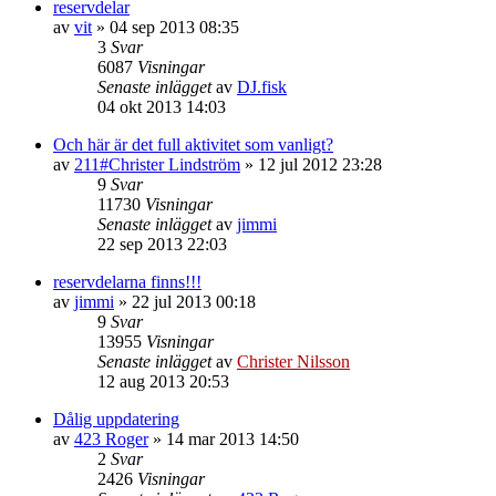
reservdelar
av
vit
»
04 sep 2013 08:35
3
Svar
6087
Visningar
Senaste inlägget
av
DJ.fisk
04 okt 2013 14:03
Och här är det full aktivitet som vanligt?
av
211#Christer Lindström
»
12 jul 2012 23:28
9
Svar
11730
Visningar
Senaste inlägget
av
jimmi
22 sep 2013 22:03
reservdelarna finns!!!
av
jimmi
»
22 jul 2013 00:18
9
Svar
13955
Visningar
Senaste inlägget
av
Christer Nilsson
12 aug 2013 20:53
Dålig uppdatering
av
423 Roger
»
14 mar 2013 14:50
2
Svar
2426
Visningar