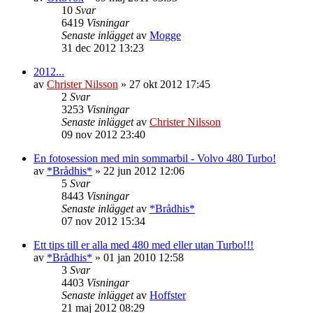
10
Svar
6419
Visningar
Senaste inlägget
av
Mogge
31 dec 2012 13:23
2012...
av
Christer Nilsson
»
27 okt 2012 17:45
2
Svar
3253
Visningar
Senaste inlägget
av
Christer Nilsson
09 nov 2012 23:40
En fotosession med min sommarbil - Volvo 480 Turbo!
av
*Brådhis*
»
22 jun 2012 12:06
5
Svar
8443
Visningar
Senaste inlägget
av
*Brådhis*
07 nov 2012 15:34
Ett tips till er alla med 480 med eller utan Turbo!!!
av
*Brådhis*
»
01 jan 2010 12:58
3
Svar
4403
Visningar
Senaste inlägget
av
Hoffster
21 maj 2012 08:29