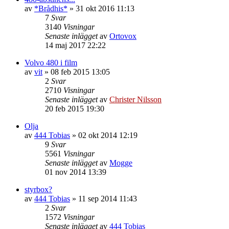
av
*Brådhis*
»
31 okt 2016 11:13
7
Svar
3140
Visningar
Senaste inlägget
av
Ortovox
14 maj 2017 22:22
Volvo 480 i film
av
vit
»
08 feb 2015 13:05
2
Svar
2710
Visningar
Senaste inlägget
av
Christer Nilsson
20 feb 2015 19:30
Olja
av
444 Tobias
»
02 okt 2014 12:19
9
Svar
5561
Visningar
Senaste inlägget
av
Mogge
01 nov 2014 13:39
styrbox?
av
444 Tobias
»
11 sep 2014 11:43
2
Svar
1572
Visningar
Senaste inlägget
av
444 Tobias