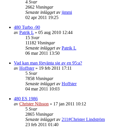
4
Svar
2662
Visningar
Senaste inlägget
av
jimmi
02 apr 2011 19:25
480 Turbo -90
av
Patrik L
»
05 aug 2010 12:44
15
Svar
11182
Visningar
Senaste inlägget
av
Patrik L
06 mar 2011 13:50
Vad kan man förvänta sig av en 95:a?
av
Hoffster
»
19 feb 2011 17:11
5
Svar
7858
Visningar
Senaste inlägget
av
Hoffster
04 mar 2011 10:03
480 ES 1986
av
Christer Nilsson
»
17 jan 2011 10:12
5
Svar
2865
Visningar
Senaste inlägget
av
211#Christer Lindström
23 feb 2011 01:40