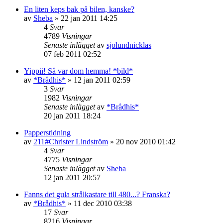
En liten keps bak på bilen, kanske?
av
Sheba
»
22 jan 2011 14:25
4
Svar
4789
Visningar
Senaste inlägget
av
sjolundnicklas
07 feb 2011 02:52
Yippii! Så var dom hemma! *bild*
av
*Brådhis*
»
12 jan 2011 02:59
3
Svar
1982
Visningar
Senaste inlägget
av
*Brådhis*
20 jan 2011 18:24
Papperstidning
av
211#Christer Lindström
»
20 nov 2010 01:42
4
Svar
4775
Visningar
Senaste inlägget
av
Sheba
12 jan 2011 20:57
Fanns det gula strålkastare till 480...? Franska?
av
*Brådhis*
»
11 dec 2010 03:38
17
Svar
8216
Visningar