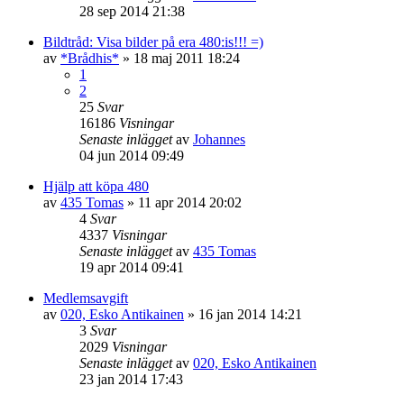
28 sep 2014 21:38
Bildtråd: Visa bilder på era 480:is!!! =)
av
*Brådhis*
»
18 maj 2011 18:24
1
2
25
Svar
16186
Visningar
Senaste inlägget
av
Johannes
04 jun 2014 09:49
Hjälp att köpa 480
av
435 Tomas
»
11 apr 2014 20:02
4
Svar
4337
Visningar
Senaste inlägget
av
435 Tomas
19 apr 2014 09:41
Medlemsavgift
av
020, Esko Antikainen
»
16 jan 2014 14:21
3
Svar
2029
Visningar
Senaste inlägget
av
020, Esko Antikainen
23 jan 2014 17:43