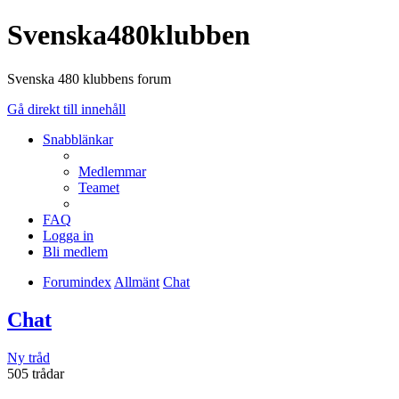
Svenska480klubben
Svenska 480 klubbens forum
Gå direkt till innehåll
Snabblänkar
Medlemmar
Teamet
FAQ
Logga in
Bli medlem
Forumindex
Allmänt
Chat
Chat
Ny tråd
505 trådar