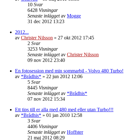
10
Svar
6428
Visningar
Senaste inlägget
av
Mogge
31 dec 2012 13:23
2012...
av
Christer Nilsson
»
27 okt 2012 17:45
2
Svar
3253
Visningar
Senaste inlägget
av
Christer Nilsson
09 nov 2012 23:40
En fotosession med min sommarbil - Volvo 480 Turbo!
av
*Brådhis*
»
22 jun 2012 12:06
5
Svar
8445
Visningar
Senaste inlägget
av
*Brådhis*
07 nov 2012 15:34
Ett tips till er alla med 480 med eller utan Turbo!!!
av
*Brådhis*
»
01 jan 2010 12:58
3
Svar
4406
Visningar
Senaste inlägget
av
Hoffster
21 maj 2012 08:29