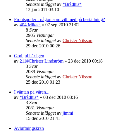
Senaste inlägget
av
*Brådhis*
12 jan 2011 03:10
Frontspoiler - någon som vill med på beställning?
av
404 Mikael
»
07 sep 2010 21:02
8
Svar
2905
Visningar
Senaste inlägget
av
Christer Nilsson
29 dec 2010 00:26
God jul i år igen
av
211#Christer Lindström
»
23 dec 2010 00:18
3
Svar
2039
Visningar
Senaste inlägget
av
Christer Nilsson
25 dec 2010 01:23
I väntan på våren...
av
*Brådhis*
»
03 dec 2010 03:16
3
Svar
2081
Visningar
Senaste inlägget
av
jimmi
15 dec 2010 21:41
Avluftningskran