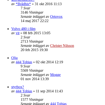
av
*Brådhis*
»
31 okt 2016 11:13
7
Svar
3146
Visningar
Senaste inlägget
av
Ortovox
14 maj 2017 22:22
Volvo 480 i film
av
vit
»
08 feb 2015 13:05
2
Svar
2713
Visningar
Senaste inlägget
av
Christer Nilsson
20 feb 2015 19:30
Olja
av
444 Tobias
»
02 okt 2014 12:19
9
Svar
5569
Visningar
Senaste inlägget
av
Mogge
01 nov 2014 13:39
styrbox?
av
444 Tobias
»
11 sep 2014 11:43
2
Svar
1577
Visningar
Senaste inlägget
av
444 Tobias