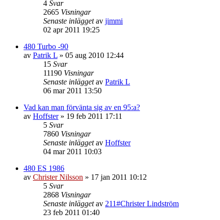
4
Svar
2665
Visningar
Senaste inlägget
av
jimmi
02 apr 2011 19:25
480 Turbo -90
av
Patrik L
»
05 aug 2010 12:44
15
Svar
11190
Visningar
Senaste inlägget
av
Patrik L
06 mar 2011 13:50
Vad kan man förvänta sig av en 95:a?
av
Hoffster
»
19 feb 2011 17:11
5
Svar
7860
Visningar
Senaste inlägget
av
Hoffster
04 mar 2011 10:03
480 ES 1986
av
Christer Nilsson
»
17 jan 2011 10:12
5
Svar
2868
Visningar
Senaste inlägget
av
211#Christer Lindström
23 feb 2011 01:40