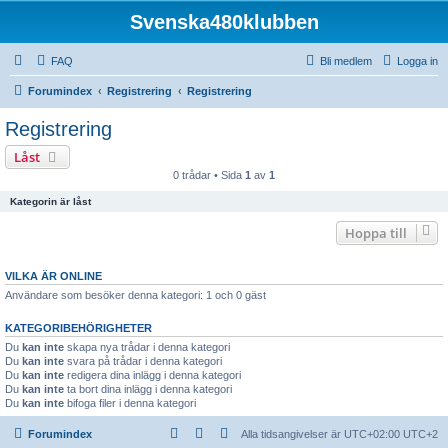
Svenska480klubben
FAQ
Bli medlem
Logga in
Forumindex
Registrering
Registrering
Registrering
Låst
0 trådar • Sida
1
av
1
Kategorin är låst
Hoppa till
VILKA ÄR ONLINE
Användare som besöker denna kategori: 1 och 0 gäst
KATEGORIBEHÖRIGHETER
Du
kan inte
skapa nya trådar i denna kategori
Du
kan inte
svara på trådar i denna kategori
Du
kan inte
redigera dina inlägg i denna kategori
Du
kan inte
ta bort dina inlägg i denna kategori
Du
kan inte
bifoga filer i denna kategori
Forumindex
Alla tidsangivelser är UTC+02:00 UTC+2