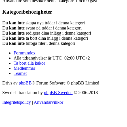
Användare som besöker denna kategori: 1 och 0 gäst
Kategoribehörigheter
Du
kan inte
skapa nya trådar i denna kategori
Du
kan inte
svara på trådar i denna kategori
Du
kan inte
redigera dina inlägg i denna kategori
Du
kan inte
ta bort dina inlägg i denna kategori
Du
kan inte
bifoga filer i denna kategori
Forumindex
Alla tidsangivelser är UTC+02:00 UTC+2
Ta bort alla kakor
Medlemmar
Teamet
Drivs av
phpBB
® Forum Software © phpBB Limited
Swedish translation by
phpBB Sweden
© 2006-2018
Integritetspolicy
|
Användarvillkor