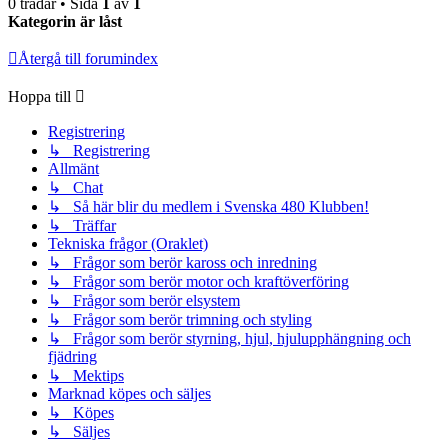
0 trådar • Sida
1
av
1
Kategorin är låst
Återgå till forumindex
Hoppa till
Registrering
↳ Registrering
Allmänt
↳ Chat
↳ Så här blir du medlem i Svenska 480 Klubben!
↳ Träffar
Tekniska frågor (Oraklet)
↳ Frågor som berör kaross och inredning
↳ Frågor som berör motor och kraftöverföring
↳ Frågor som berör elsystem
↳ Frågor som berör trimning och styling
↳ Frågor som berör styrning, hjul, hjulupphängning och
fjädring
↳ Mektips
Marknad köpes och säljes
↳ Köpes
↳ Säljes