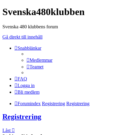
Svenska480klubben
Svenska 480 klubbens forum
Gå direkt till innehåll
Snabblänkar
Medlemmar
Teamet
FAQ
Logga in
Bli medlem
Forumindex
Registrering
Registrering
Registrering
Låst