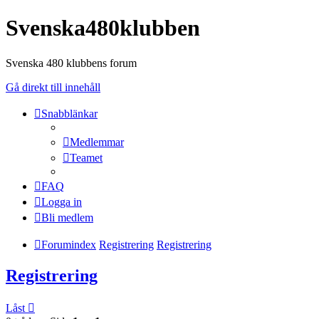
Svenska480klubben
Svenska 480 klubbens forum
Gå direkt till innehåll
Snabblänkar
Medlemmar
Teamet
FAQ
Logga in
Bli medlem
Forumindex
Registrering
Registrering
Registrering
Låst