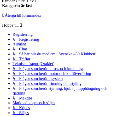
0 trådar • Sida
1
av
1
Kategorin är låst
Återgå till forumindex
Hoppa till
Registrering
↳ Registrering
Allmänt
↳ Chat
↳ Så här blir du medlem i Svenska 480 Klubben!
↳ Träffar
Tekniska frågor (Oraklet)
↳ Frågor som berör kaross och inredning
↳ Frågor som berör motor och kraftöverföring
↳ Frågor som berör elsystem
↳ Frågor som berör trimning och styling
↳ Frågor som berör styrning, hjul, hjulupphängning och
fjädring
↳ Mektips
Marknad köpes och säljes
↳ Köpes
↳ Säljes