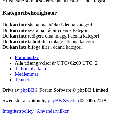
Användare som besöker denna kategori: 1 och 0 gäst
Kategoribehörigheter
Du
kan inte
skapa nya trådar i denna kategori
Du
kan inte
svara på trådar i denna kategori
Du
kan inte
redigera dina inlägg i denna kategori
Du
kan inte
ta bort dina inlägg i denna kategori
Du
kan inte
bifoga filer i denna kategori
Forumindex
Alla tidsangivelser är UTC+02:00 UTC+2
Ta bort alla kakor
Medlemmar
Teamet
Drivs av
phpBB
® Forum Software © phpBB Limited
Swedish translation by
phpBB Sweden
© 2006-2018
Integritetspolicy
|
Användarvillkor