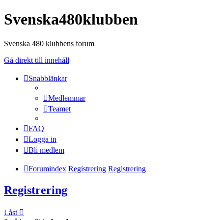
Svenska480klubben
Svenska 480 klubbens forum
Gå direkt till innehåll
Snabblänkar
Medlemmar
Teamet
FAQ
Logga in
Bli medlem
Forumindex
Registrering
Registrering
Registrering
Låst