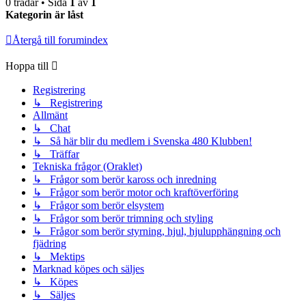
0 trådar • Sida
1
av
1
Kategorin är låst
Återgå till forumindex
Hoppa till
Registrering
↳ Registrering
Allmänt
↳ Chat
↳ Så här blir du medlem i Svenska 480 Klubben!
↳ Träffar
Tekniska frågor (Oraklet)
↳ Frågor som berör kaross och inredning
↳ Frågor som berör motor och kraftöverföring
↳ Frågor som berör elsystem
↳ Frågor som berör trimning och styling
↳ Frågor som berör styrning, hjul, hjulupphängning och
fjädring
↳ Mektips
Marknad köpes och säljes
↳ Köpes
↳ Säljes