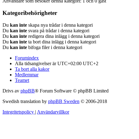
Användare som besöker denna kategori: 1 och 0 gäst
Kategoribehörigheter
Du
kan inte
skapa nya trådar i denna kategori
Du
kan inte
svara på trådar i denna kategori
Du
kan inte
redigera dina inlägg i denna kategori
Du
kan inte
ta bort dina inlägg i denna kategori
Du
kan inte
bifoga filer i denna kategori
Forumindex
Alla tidsangivelser är UTC+02:00 UTC+2
Ta bort alla kakor
Medlemmar
Teamet
Drivs av
phpBB
® Forum Software © phpBB Limited
Swedish translation by
phpBB Sweden
© 2006-2018
Integritetspolicy
|
Användarvillkor