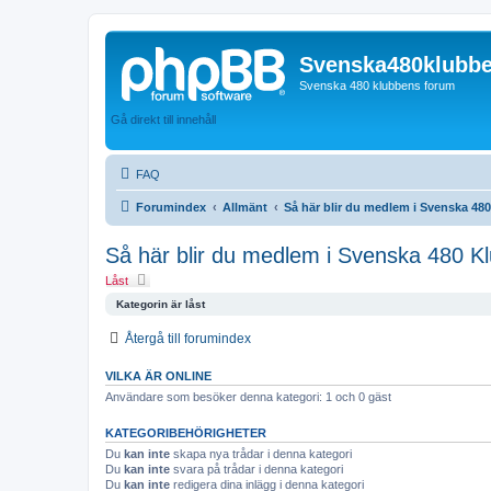
Svenska480klubb
Svenska 480 klubbens forum
Gå direkt till innehåll
FAQ
Forumindex
Allmänt
Så här blir du medlem i Svenska 48
Så här blir du medlem i Svenska 480 K
Låst
Kategorin är låst
Återgå till forumindex
VILKA ÄR ONLINE
Användare som besöker denna kategori: 1 och 0 gäst
KATEGORIBEHÖRIGHETER
Du
kan inte
skapa nya trådar i denna kategori
Du
kan inte
svara på trådar i denna kategori
Du
kan inte
redigera dina inlägg i denna kategori