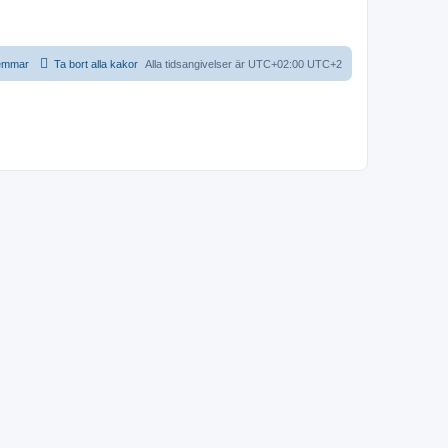
emmar
Ta bort alla kakor
Alla tidsangivelser är UTC+02:00 UTC+2