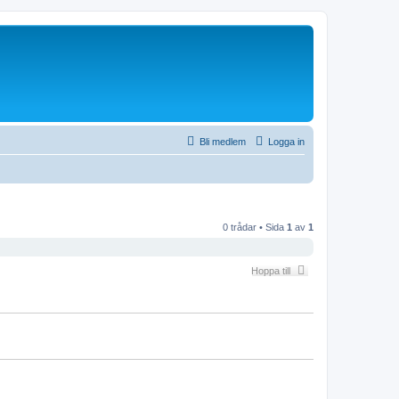
Bli medlem
Logga in
0 trådar • Sida
1
av
1
Hoppa till