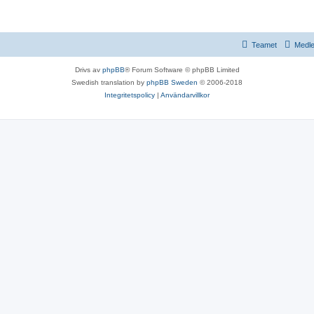
Teamet
Medl
Drivs av
phpBB
® Forum Software © phpBB Limited
Swedish translation by
phpBB Sweden
© 2006-2018
Integritetspolicy
|
Användarvillkor