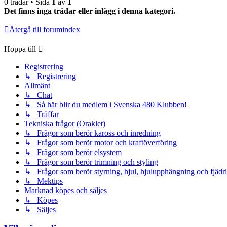
0 trådar • Sida
1
av
1
Det finns inga trådar eller inlägg i denna kategori.
Återgå till forumindex
Hoppa till
Registrering
↳ Registrering
Allmänt
↳ Chat
↳ Så här blir du medlem i Svenska 480 Klubben!
↳ Träffar
Tekniska frågor (Oraklet)
↳ Frågor som berör kaross och inredning
↳ Frågor som berör motor och kraftöverföring
↳ Frågor som berör elsystem
↳ Frågor som berör trimning och styling
↳ Frågor som berör styrning, hjul, hjulupphängning och fjädr
↳ Mektips
Marknad köpes och säljes
↳ Köpes
↳ Säljes