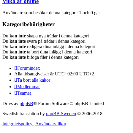
Vilka är online
Användare som besöker denna kategori: 1 och 0 gäst
Kategoribehörigheter
Du
kan inte
skapa nya trådar i denna kategori
Du
kan inte
svara på trådar i denna kategori
Du
kan inte
redigera dina inlägg i denna kategori
Du
kan inte
ta bort dina inlägg i denna kategori
Du
kan inte
bifoga filer i denna kategori
Forumindex
Alla tidsangivelser är UTC+02:00 UTC+2
Ta bort alla kakor
Medlemmar
Teamet
Drivs av
phpBB
® Forum Software © phpBB Limited
Swedish translation by
phpBB Sweden
© 2006-2018
Integritetspolicy
|
Användarvillkor