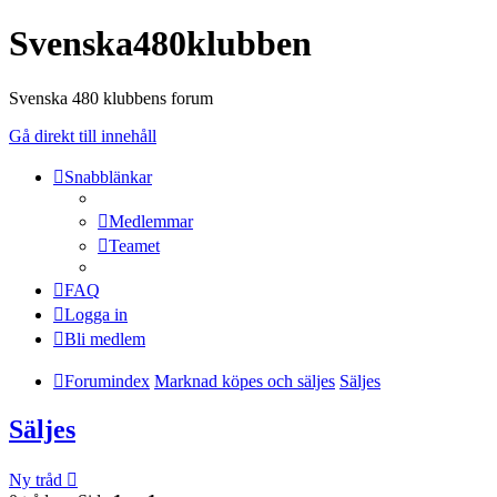
Svenska480klubben
Svenska 480 klubbens forum
Gå direkt till innehåll
Snabblänkar
Medlemmar
Teamet
FAQ
Logga in
Bli medlem
Forumindex
Marknad köpes och säljes
Säljes
Säljes
Ny tråd