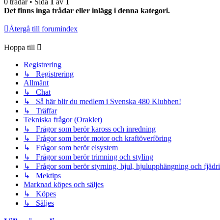
0 trådar • Sida
1
av
1
Det finns inga trådar eller inlägg i denna kategori.
Återgå till forumindex
Hoppa till
Registrering
↳ Registrering
Allmänt
↳ Chat
↳ Så här blir du medlem i Svenska 480 Klubben!
↳ Träffar
Tekniska frågor (Oraklet)
↳ Frågor som berör kaross och inredning
↳ Frågor som berör motor och kraftöverföring
↳ Frågor som berör elsystem
↳ Frågor som berör trimning och styling
↳ Frågor som berör styrning, hjul, hjulupphängning och fjädr
↳ Mektips
Marknad köpes och säljes
↳ Köpes
↳ Säljes