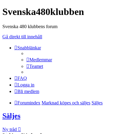
Svenska480klubben
Svenska 480 klubbens forum
Gå direkt till innehåll
Snabblänkar
Medlemmar
Teamet
FAQ
Logga in
Bli medlem
Forumindex
Marknad köpes och säljes
Säljes
Säljes
Ny tråd