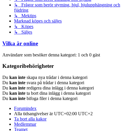
↳ Frågor som berör styrning, hjul, hjulupphängning och
fjädring
↳ Mektips
Marknad köpes och säljes
↳ Köpes
↳ Säljes
Vilka är online
Användare som besöker denna kategori: 1 och 0 gäst
Kategoribehörigheter
Du
kan inte
skapa nya trådar i denna kategori
Du
kan inte
svara på trådar i denna kategori
Du
kan inte
redigera dina inlägg i denna kategori
Du
kan inte
ta bort dina inlägg i denna kategori
Du
kan inte
bifoga filer i denna kategori
Forumindex
Alla tidsangivelser är UTC+02:00 UTC+2
Ta bort alla kakor
Medlemmar
Teamet