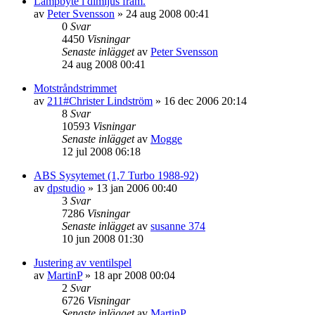
Lampbyte i dimljus fram.
av
Peter Svensson
»
24 aug 2008 00:41
0
Svar
4450
Visningar
Senaste inlägget
av
Peter Svensson
24 aug 2008 00:41
Motstråndstrimmet
av
211#Christer Lindström
»
16 dec 2006 20:14
8
Svar
10593
Visningar
Senaste inlägget
av
Mogge
12 jul 2008 06:18
ABS Sysytemet (1,7 Turbo 1988-92)
av
dpstudio
»
13 jan 2006 00:40
3
Svar
7286
Visningar
Senaste inlägget
av
susanne 374
10 jun 2008 01:30
Justering av ventilspel
av
MartinP
»
18 apr 2008 00:04
2
Svar
6726
Visningar
Senaste inlägget
av
MartinP