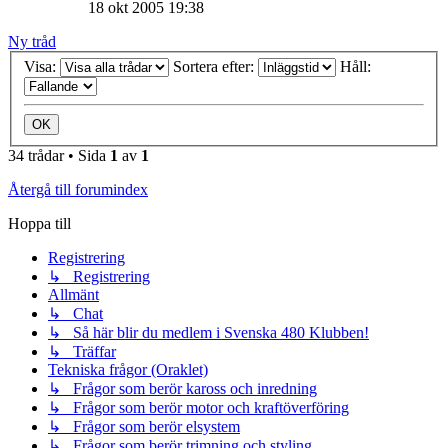
18 okt 2005 19:38
Ny tråd
Visa:
Sortera efter:
Håll:
34 trådar • Sida
1
av
1
Återgå till forumindex
Hoppa till
Registrering
↳ Registrering
Allmänt
↳ Chat
↳ Så här blir du medlem i Svenska 480 Klubben!
↳ Träffar
Tekniska frågor (Oraklet)
↳ Frågor som berör kaross och inredning
↳ Frågor som berör motor och kraftöverföring
↳ Frågor som berör elsystem
↳ Frågor som berör trimning och styling