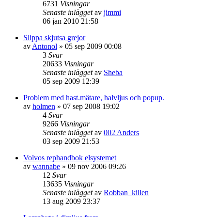
6731
Visningar
Senaste inlägget
av
jimmi
06 jan 2010 21:58
Slippa skjutsa grejor
av
Antonol
»
05 sep 2009 00:08
3
Svar
20633
Visningar
Senaste inlägget
av
Sheba
05 sep 2009 12:39
Problem med hast.mätare, halvljus och popup.
av
holmen
»
07 sep 2008 19:02
4
Svar
9266
Visningar
Senaste inlägget
av
002 Anders
03 sep 2009 21:53
Volvos rephandbok elsystemet
av
wannabe
»
09 nov 2006 09:26
12
Svar
13635
Visningar
Senaste inlägget
av
Robban_killen
13 aug 2009 23:37