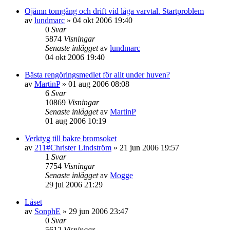
Ojämn tomgång och drift vid låga varvtal. Startproblem
av
lundmarc
»
04 okt 2006 19:40
0
Svar
5874
Visningar
Senaste inlägget
av
lundmarc
04 okt 2006 19:40
Bästa rengöringsmedlet för allt under huven?
av
MartinP
»
01 aug 2006 08:08
6
Svar
10869
Visningar
Senaste inlägget
av
MartinP
01 aug 2006 10:19
Verktyg till bakre bromsoket
av
211#Christer Lindström
»
21 jun 2006 19:57
1
Svar
7754
Visningar
Senaste inlägget
av
Mogge
29 jul 2006 21:29
Låset
av
SonphE
»
29 jun 2006 23:47
0
Svar
5612
Visningar