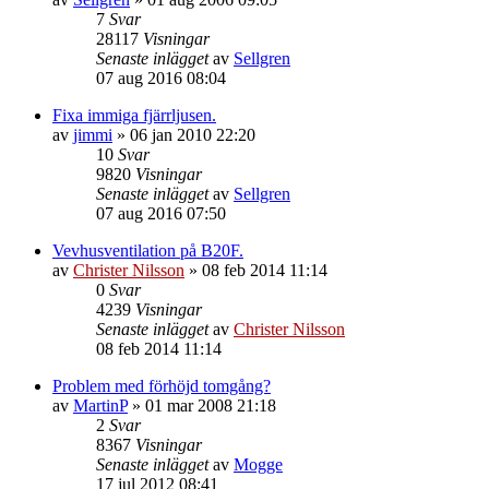
7
Svar
28117
Visningar
Senaste inlägget
av
Sellgren
07 aug 2016 08:04
Fixa immiga fjärrljusen.
av
jimmi
»
06 jan 2010 22:20
10
Svar
9820
Visningar
Senaste inlägget
av
Sellgren
07 aug 2016 07:50
Vevhusventilation på B20F.
av
Christer Nilsson
»
08 feb 2014 11:14
0
Svar
4239
Visningar
Senaste inlägget
av
Christer Nilsson
08 feb 2014 11:14
Problem med förhöjd tomgång?
av
MartinP
»
01 mar 2008 21:18
2
Svar
8367
Visningar
Senaste inlägget
av
Mogge
17 jul 2012 08:41