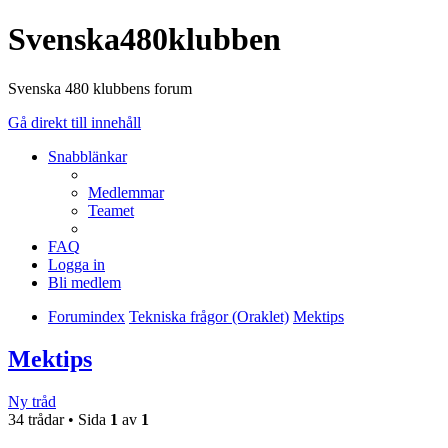
Svenska480klubben
Svenska 480 klubbens forum
Gå direkt till innehåll
Snabblänkar
Medlemmar
Teamet
FAQ
Logga in
Bli medlem
Forumindex
Tekniska frågor (Oraklet)
Mektips
Mektips
Ny tråd
34 trådar • Sida
1
av
1