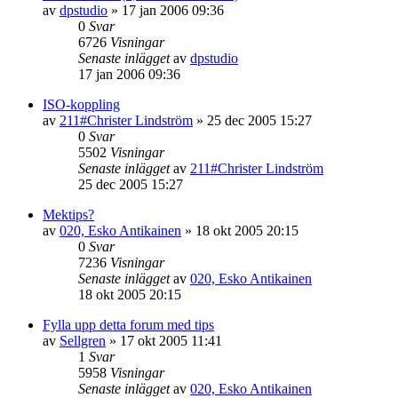
av
dpstudio
»
17 jan 2006 09:36
0
Svar
6726
Visningar
Senaste inlägget
av
dpstudio
17 jan 2006 09:36
ISO-koppling
av
211#Christer Lindström
»
25 dec 2005 15:27
0
Svar
5502
Visningar
Senaste inlägget
av
211#Christer Lindström
25 dec 2005 15:27
Mektips?
av
020, Esko Antikainen
»
18 okt 2005 20:15
0
Svar
7236
Visningar
Senaste inlägget
av
020, Esko Antikainen
18 okt 2005 20:15
Fylla upp detta forum med tips
av
Sellgren
»
17 okt 2005 11:41
1
Svar
5958
Visningar
Senaste inlägget
av
020, Esko Antikainen