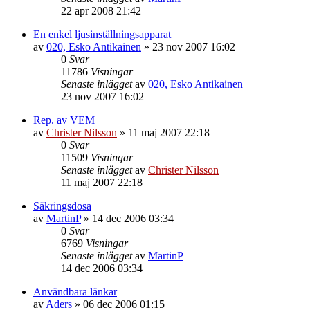
22 apr 2008 21:42
En enkel ljusinställningsapparat
av
020, Esko Antikainen
»
23 nov 2007 16:02
0
Svar
11786
Visningar
Senaste inlägget
av
020, Esko Antikainen
23 nov 2007 16:02
Rep. av VEM
av
Christer Nilsson
»
11 maj 2007 22:18
0
Svar
11509
Visningar
Senaste inlägget
av
Christer Nilsson
11 maj 2007 22:18
Säkringsdosa
av
MartinP
»
14 dec 2006 03:34
0
Svar
6769
Visningar
Senaste inlägget
av
MartinP
14 dec 2006 03:34
Användbara länkar
av
Aders
»
06 dec 2006 01:15