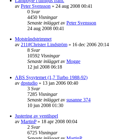
Lampbyte i dimljus fram.
av
Peter Svensson
»
24 aug 2008 00:41
0
Svar
4450
Visningar
Senaste inlägget
av
Peter Svensson
24 aug 2008 00:41
Motstråndstrimmet
av
211#Christer Lindström
»
16 dec 2006 20:14
8
Svar
10592
Visningar
Senaste inlägget
av
Mogge
12 jul 2008 06:18
ABS Sysytemet (1,7 Turbo 1988-92)
av
dpstudio
»
13 jan 2006 00:40
3
Svar
7285
Visningar
Senaste inlägget
av
susanne 374
10 jun 2008 01:30
Justering av ventilspel
av
MartinP
»
18 apr 2008 00:04
2
Svar
6725
Visningar
Senaste inlägget
av
MartinP