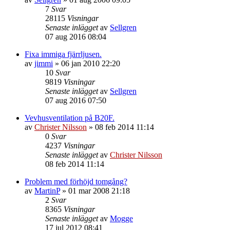
7
Svar
28115
Visningar
Senaste inlägget
av
Sellgren
07 aug 2016 08:04
Fixa immiga fjärrljusen.
av
jimmi
»
06 jan 2010 22:20
10
Svar
9819
Visningar
Senaste inlägget
av
Sellgren
07 aug 2016 07:50
Vevhusventilation på B20F.
av
Christer Nilsson
»
08 feb 2014 11:14
0
Svar
4237
Visningar
Senaste inlägget
av
Christer Nilsson
08 feb 2014 11:14
Problem med förhöjd tomgång?
av
MartinP
»
01 mar 2008 21:18
2
Svar
8365
Visningar
Senaste inlägget
av
Mogge
17 jul 2012 08:41