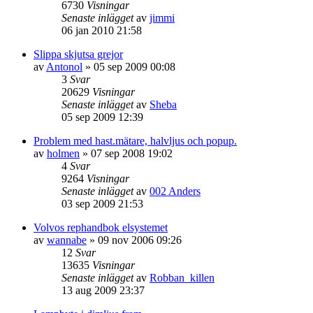
6730
Visningar
Senaste inlägget
av
jimmi
06 jan 2010 21:58
Slippa skjutsa grejor
av
Antonol
»
05 sep 2009 00:08
3
Svar
20629
Visningar
Senaste inlägget
av
Sheba
05 sep 2009 12:39
Problem med hast.mätare, halvljus och popup.
av
holmen
»
07 sep 2008 19:02
4
Svar
9264
Visningar
Senaste inlägget
av
002 Anders
03 sep 2009 21:53
Volvos rephandbok elsystemet
av
wannabe
»
09 nov 2006 09:26
12
Svar
13635
Visningar
Senaste inlägget
av
Robban_killen
13 aug 2009 23:37