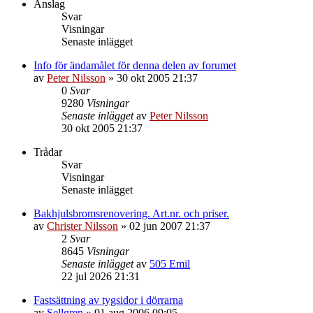
Anslag
Svar
Visningar
Senaste inlägget
Info för ändamålet för denna delen av forumet
av
Peter Nilsson
»
30 okt 2005 21:37
0
Svar
9280
Visningar
Senaste inlägget
av
Peter Nilsson
30 okt 2005 21:37
Trådar
Svar
Visningar
Senaste inlägget
Bakhjulsbromsrenovering. Art.nr. och priser.
av
Christer Nilsson
»
02 jun 2007 21:37
2
Svar
8645
Visningar
Senaste inlägget
av
505 Emil
22 jul 2026 21:31
Fastsättning av tygsidor i dörrarna
av
Sellgren
»
01 aug 2006 09:05