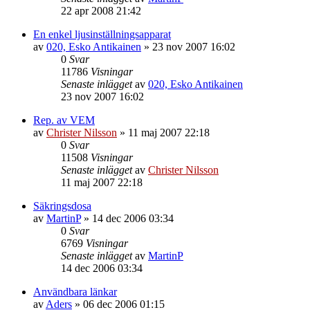
22 apr 2008 21:42
En enkel ljusinställningsapparat
av
020, Esko Antikainen
»
23 nov 2007 16:02
0
Svar
11786
Visningar
Senaste inlägget
av
020, Esko Antikainen
23 nov 2007 16:02
Rep. av VEM
av
Christer Nilsson
»
11 maj 2007 22:18
0
Svar
11508
Visningar
Senaste inlägget
av
Christer Nilsson
11 maj 2007 22:18
Säkringsdosa
av
MartinP
»
14 dec 2006 03:34
0
Svar
6769
Visningar
Senaste inlägget
av
MartinP
14 dec 2006 03:34
Användbara länkar
av
Aders
»
06 dec 2006 01:15