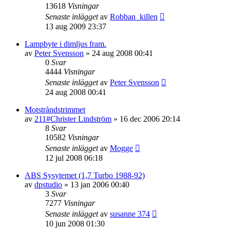
13618
Visningar
Senaste inlägget
av
Robban_killen
13 aug 2009 23:37
Lampbyte i dimljus fram.
av
Peter Svensson
»
24 aug 2008 00:41
0
Svar
4444
Visningar
Senaste inlägget
av
Peter Svensson
24 aug 2008 00:41
Motstråndstrimmet
av
211#Christer Lindström
»
16 dec 2006 20:14
8
Svar
10582
Visningar
Senaste inlägget
av
Mogge
12 jul 2008 06:18
ABS Sysytemet (1,7 Turbo 1988-92)
av
dpstudio
»
13 jan 2006 00:40
3
Svar
7277
Visningar
Senaste inlägget
av
susanne 374
10 jun 2008 01:30