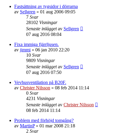
Fastsättning av tygsidor i dörrarna
av
Sellgren
»
01 aug 2006 09:05
7
Svar
28102
Visningar
Senaste inlägget
av
Sellgren
07 aug 2016 08:04
Fixa immiga fjärrljusen.
av
jimmi
»
06 jan 2010 22:20
10
Svar
9809
Visningar
Senaste inlägget
av
Sellgren
07 aug 2016 07:50
Vevhusventilation på B20F.
av
Christer Nilsson
»
08 feb 2014 11:14
0
Svar
4231
Visningar
Senaste inlägget
av
Christer Nilsson
08 feb 2014 11:14
Problem med förhöjd tomgång?
av
MartinP
»
01 mar 2008 21:18
2
Svar