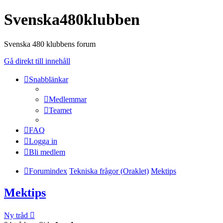
Svenska480klubben
Svenska 480 klubbens forum
Gå direkt till innehåll
Snabblänkar
Medlemmar
Teamet
FAQ
Logga in
Bli medlem
Forumindex
Tekniska frågor (Oraklet)
Mektips
Mektips
Ny tråd