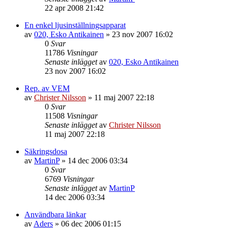
22 apr 2008 21:42
En enkel ljusinställningsapparat
av
020, Esko Antikainen
»
23 nov 2007 16:02
0
Svar
11786
Visningar
Senaste inlägget
av
020, Esko Antikainen
23 nov 2007 16:02
Rep. av VEM
av
Christer Nilsson
»
11 maj 2007 22:18
0
Svar
11508
Visningar
Senaste inlägget
av
Christer Nilsson
11 maj 2007 22:18
Säkringsdosa
av
MartinP
»
14 dec 2006 03:34
0
Svar
6769
Visningar
Senaste inlägget
av
MartinP
14 dec 2006 03:34
Användbara länkar
av
Aders
»
06 dec 2006 01:15