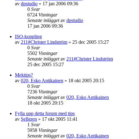
av
dpstudio
»
17 jan 2006 09:36
0
Svar
6724
Visningar
Senaste inlägget
av
dpstudio
17 jan 2006 09:36
ISO-koppling
av
211#Christer Lindström
»
25 dec 2005 15:27
0
Svar
5502
Visningar
Senaste inlägget
av
211#Christer Lindström
25 dec 2005 15:27
Mektips?
av
020, Esko Antikainen
»
18 okt 2005 20:15
0
Svar
7236
Visningar
Senaste inlägget
av
020, Esko Antikainen
18 okt 2005 20:15
Fylla upp detta forum med tips
av
Sellgren
»
17 okt 2005 11:41
1
Svar
5958
Visningar
Senaste inlägget
av
020, Esko Antikainen