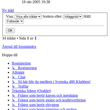
18 okt 2005 19:38
Ny tråd
Visa:
Sortera efter:
Håll:
34 trådar • Sida
1
av
1
Återgå till forumindex
Hoppa till
Registrering
↳ Registrering
Allmänt
↳ Chat
↳ Så här blir du medlem i Svenska 480 Klubben!
↳ Träffar
Tekniska frågor (Oraklet)
↳ Frågor som berör kaross och inredning
↳ Frågor som berör motor och kraftöverföring
↳ Frågor som berör elsystem
↳ Frågor som berör trimning och styling