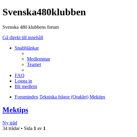
Svenska480klubben
Svenska 480 klubbens forum
Gå direkt till innehåll
Snabblänkar
Medlemmar
Teamet
FAQ
Logga in
Bli medlem
Forumindex
Tekniska frågor (Oraklet)
Mektips
Mektips
Ny tråd
34 trådar • Sida
1
av
1