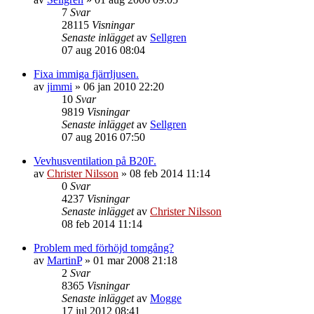
7
Svar
28115
Visningar
Senaste inlägget
av
Sellgren
07 aug 2016 08:04
Fixa immiga fjärrljusen.
av
jimmi
»
06 jan 2010 22:20
10
Svar
9819
Visningar
Senaste inlägget
av
Sellgren
07 aug 2016 07:50
Vevhusventilation på B20F.
av
Christer Nilsson
»
08 feb 2014 11:14
0
Svar
4237
Visningar
Senaste inlägget
av
Christer Nilsson
08 feb 2014 11:14
Problem med förhöjd tomgång?
av
MartinP
»
01 mar 2008 21:18
2
Svar
8365
Visningar
Senaste inlägget
av
Mogge
17 jul 2012 08:41