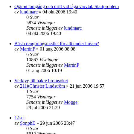
Ojämn tomgång och drift vid låga varvtal. Startproblem
av
lundmarc
»
04 okt 2006 19:40
0
Svar
5874
Visningar
Senaste inlägget
av
lundmarc
04 okt 2006 19:40
Bästa rengöringsmedlet för allt under huven?
av
MartinP
»
01 aug 2006 08:08
6
Svar
10867
Visningar
Senaste inlägget
av
MartinP
01 aug 2006 10:19
Verktyg till bakre bromsoket
av
211#Christer Lindström
»
21 jun 2006 19:57
1
Svar
7754
Visningar
Senaste inlägget
av
Mogge
29 jul 2006 21:29
Låset
av
SonphE
»
29 jun 2006 23:47
0
Svar
5612
Visningar