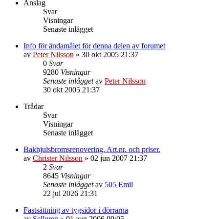
Anslag
Svar
Visningar
Senaste inlägget
Info för ändamålet för denna delen av forumet
av
Peter Nilsson
»
30 okt 2005 21:37
0
Svar
9280
Visningar
Senaste inlägget
av
Peter Nilsson
30 okt 2005 21:37
Trådar
Svar
Visningar
Senaste inlägget
Bakhjulsbromsrenovering. Art.nr. och priser.
av
Christer Nilsson
»
02 jun 2007 21:37
2
Svar
8645
Visningar
Senaste inlägget
av
505 Emil
22 jul 2026 21:31
Fastsättning av tygsidor i dörrarna
av
Sellgren
»
01 aug 2006 09:05