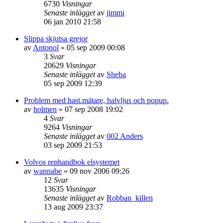
6730
Visningar
Senaste inlägget
av
jimmi
06 jan 2010 21:58
Slippa skjutsa grejor
av
Antonol
»
05 sep 2009 00:08
3
Svar
20629
Visningar
Senaste inlägget
av
Sheba
05 sep 2009 12:39
Problem med hast.mätare, halvljus och popup.
av
holmen
»
07 sep 2008 19:02
4
Svar
9264
Visningar
Senaste inlägget
av
002 Anders
03 sep 2009 21:53
Volvos rephandbok elsystemet
av
wannabe
»
09 nov 2006 09:26
12
Svar
13635
Visningar
Senaste inlägget
av
Robban_killen
13 aug 2009 23:37