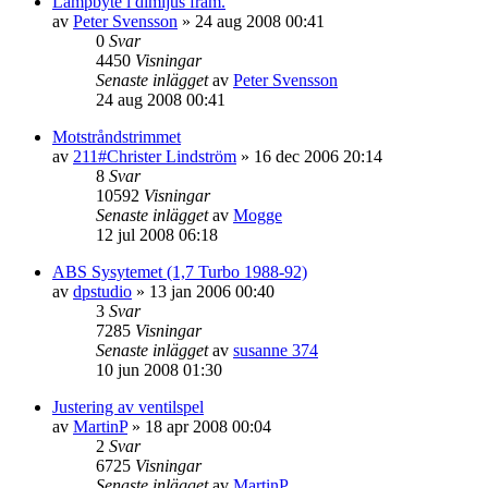
Lampbyte i dimljus fram.
av
Peter Svensson
»
24 aug 2008 00:41
0
Svar
4450
Visningar
Senaste inlägget
av
Peter Svensson
24 aug 2008 00:41
Motstråndstrimmet
av
211#Christer Lindström
»
16 dec 2006 20:14
8
Svar
10592
Visningar
Senaste inlägget
av
Mogge
12 jul 2008 06:18
ABS Sysytemet (1,7 Turbo 1988-92)
av
dpstudio
»
13 jan 2006 00:40
3
Svar
7285
Visningar
Senaste inlägget
av
susanne 374
10 jun 2008 01:30
Justering av ventilspel
av
MartinP
»
18 apr 2008 00:04
2
Svar
6725
Visningar
Senaste inlägget
av
MartinP