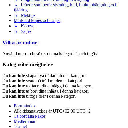
↳ Frågor som berör styrning, hjul, hjulupphängning och
fjädring
↳ Mektips
Marknad köpes och säljes
↳ Köpes
↳ Säljes
Vilka är online
Användare som besöker denna kategori: 1 och 0 gäst
Kategoribehörigheter
Du
kan inte
skapa nya trådar i denna kategori
Du
kan inte
svara på trådar i denna kategori
Du
kan inte
redigera dina inlägg i denna kategori
Du
kan inte
ta bort dina inlägg i denna kategori
Du
kan inte
bifoga filer i denna kategori
Forumindex
Alla tidsangivelser är UTC+02:00 UTC+2
Ta bort alla kakor
Medlemmar
Teamet