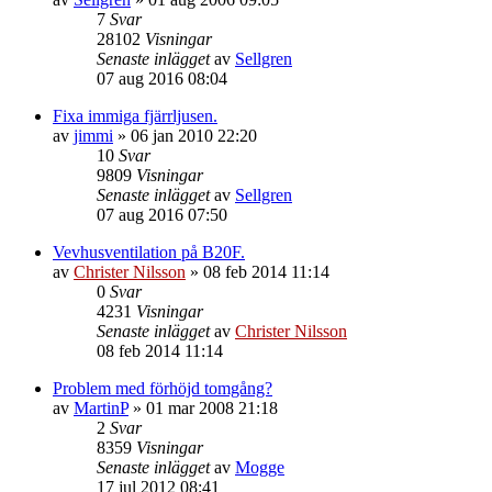
7
Svar
28102
Visningar
Senaste inlägget
av
Sellgren
07 aug 2016 08:04
Fixa immiga fjärrljusen.
av
jimmi
»
06 jan 2010 22:20
10
Svar
9809
Visningar
Senaste inlägget
av
Sellgren
07 aug 2016 07:50
Vevhusventilation på B20F.
av
Christer Nilsson
»
08 feb 2014 11:14
0
Svar
4231
Visningar
Senaste inlägget
av
Christer Nilsson
08 feb 2014 11:14
Problem med förhöjd tomgång?
av
MartinP
»
01 mar 2008 21:18
2
Svar
8359
Visningar
Senaste inlägget
av
Mogge
17 jul 2012 08:41