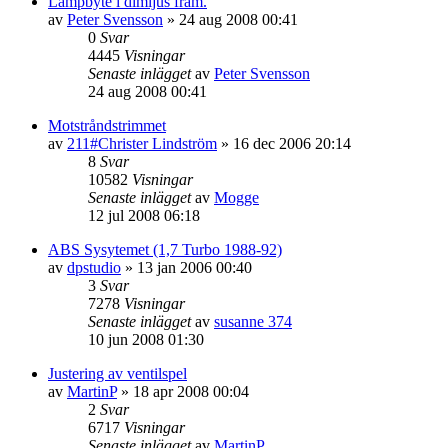
Lampbyte i dimljus fram.
av
Peter Svensson
»
24 aug 2008 00:41
0
Svar
4445
Visningar
Senaste inlägget
av
Peter Svensson
24 aug 2008 00:41
Motstråndstrimmet
av
211#Christer Lindström
»
16 dec 2006 20:14
8
Svar
10582
Visningar
Senaste inlägget
av
Mogge
12 jul 2008 06:18
ABS Sysytemet (1,7 Turbo 1988-92)
av
dpstudio
»
13 jan 2006 00:40
3
Svar
7278
Visningar
Senaste inlägget
av
susanne 374
10 jun 2008 01:30
Justering av ventilspel
av
MartinP
»
18 apr 2008 00:04
2
Svar
6717
Visningar
Senaste inlägget
av
MartinP