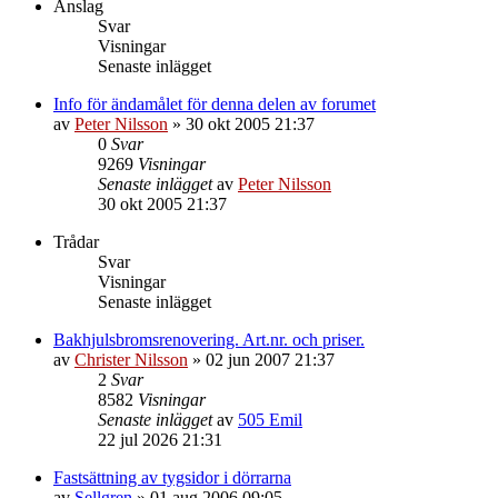
Anslag
Svar
Visningar
Senaste inlägget
Info för ändamålet för denna delen av forumet
av
Peter Nilsson
»
30 okt 2005 21:37
0
Svar
9269
Visningar
Senaste inlägget
av
Peter Nilsson
30 okt 2005 21:37
Trådar
Svar
Visningar
Senaste inlägget
Bakhjulsbromsrenovering. Art.nr. och priser.
av
Christer Nilsson
»
02 jun 2007 21:37
2
Svar
8582
Visningar
Senaste inlägget
av
505 Emil
22 jul 2026 21:31
Fastsättning av tygsidor i dörrarna
av
Sellgren
»
01 aug 2006 09:05