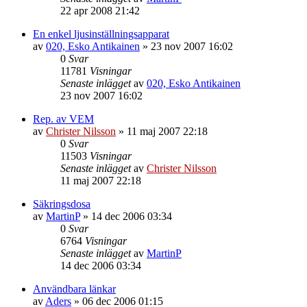
22 apr 2008 21:42
En enkel ljusinställningsapparat
av
020, Esko Antikainen
»
23 nov 2007 16:02
0
Svar
11781
Visningar
Senaste inlägget
av
020, Esko Antikainen
23 nov 2007 16:02
Rep. av VEM
av
Christer Nilsson
»
11 maj 2007 22:18
0
Svar
11503
Visningar
Senaste inlägget
av
Christer Nilsson
11 maj 2007 22:18
Säkringsdosa
av
MartinP
»
14 dec 2006 03:34
0
Svar
6764
Visningar
Senaste inlägget
av
MartinP
14 dec 2006 03:34
Användbara länkar
av
Aders
»
06 dec 2006 01:15