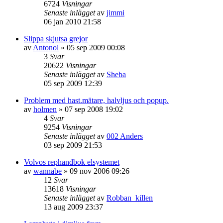
6724
Visningar
Senaste inlägget
av
jimmi
06 jan 2010 21:58
Slippa skjutsa grejor
av
Antonol
»
05 sep 2009 00:08
3
Svar
20622
Visningar
Senaste inlägget
av
Sheba
05 sep 2009 12:39
Problem med hast.mätare, halvljus och popup.
av
holmen
»
07 sep 2008 19:02
4
Svar
9254
Visningar
Senaste inlägget
av
002 Anders
03 sep 2009 21:53
Volvos rephandbok elsystemet
av
wannabe
»
09 nov 2006 09:26
12
Svar
13618
Visningar
Senaste inlägget
av
Robban_killen
13 aug 2009 23:37