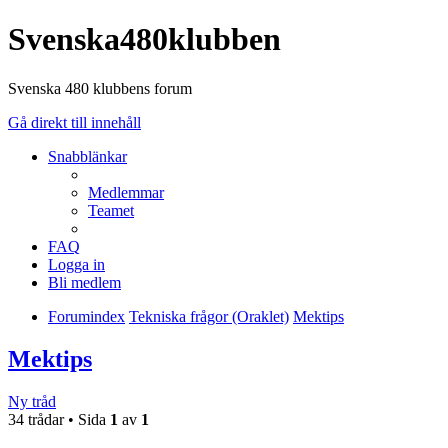
Svenska480klubben
Svenska 480 klubbens forum
Gå direkt till innehåll
Snabblänkar
Medlemmar
Teamet
FAQ
Logga in
Bli medlem
Forumindex
Tekniska frågor (Oraklet)
Mektips
Mektips
Ny tråd
34 trådar • Sida
1
av
1