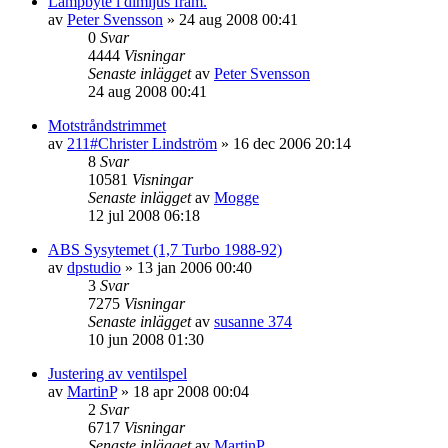
Lampbyte i dimljus fram.
av
Peter Svensson
»
24 aug 2008 00:41
0
Svar
4444
Visningar
Senaste inlägget
av
Peter Svensson
24 aug 2008 00:41
Motstråndstrimmet
av
211#Christer Lindström
»
16 dec 2006 20:14
8
Svar
10581
Visningar
Senaste inlägget
av
Mogge
12 jul 2008 06:18
ABS Sysytemet (1,7 Turbo 1988-92)
av
dpstudio
»
13 jan 2006 00:40
3
Svar
7275
Visningar
Senaste inlägget
av
susanne 374
10 jun 2008 01:30
Justering av ventilspel
av
MartinP
»
18 apr 2008 00:04
2
Svar
6717
Visningar
Senaste inlägget
av
MartinP