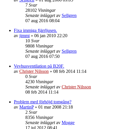
7
Svar
28102
Visningar
Senaste inlägget
av
Sellgren
07 aug 2016 08:04
Fixa immiga fjärrljusen.
av
jimmi
»
06 jan 2010 22:20
10
Svar
9808
Visningar
Senaste inlägget
av
Sellgren
07 aug 2016 07:50
Vevhusventilation på B20F.
av
Christer Nilsson
»
08 feb 2014 11:14
0
Svar
4230
Visningar
Senaste inlägget
av
Christer Nilsson
08 feb 2014 11:14
Problem med förhöjd tomgång?
av
MartinP
»
01 mar 2008 21:18
2
Svar
8356
Visningar
Senaste inlägget
av
Mogge
17 jul 2012 08:41