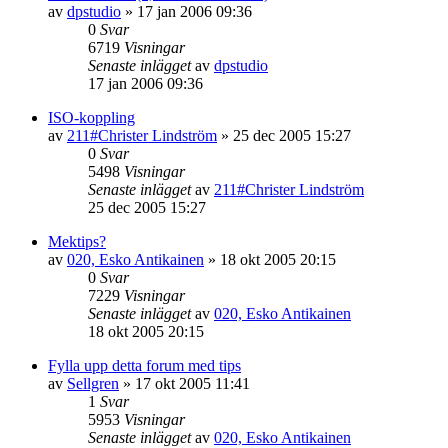
av
dpstudio
»
17 jan 2006 09:36
0
Svar
6719
Visningar
Senaste inlägget
av
dpstudio
17 jan 2006 09:36
ISO-koppling
av
211#Christer Lindström
»
25 dec 2005 15:27
0
Svar
5498
Visningar
Senaste inlägget
av
211#Christer Lindström
25 dec 2005 15:27
Mektips?
av
020, Esko Antikainen
»
18 okt 2005 20:15
0
Svar
7229
Visningar
Senaste inlägget
av
020, Esko Antikainen
18 okt 2005 20:15
Fylla upp detta forum med tips
av
Sellgren
»
17 okt 2005 11:41
1
Svar
5953
Visningar
Senaste inlägget
av
020, Esko Antikainen