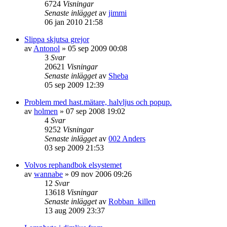
6724
Visningar
Senaste inlägget
av
jimmi
06 jan 2010 21:58
Slippa skjutsa grejor
av
Antonol
»
05 sep 2009 00:08
3
Svar
20621
Visningar
Senaste inlägget
av
Sheba
05 sep 2009 12:39
Problem med hast.mätare, halvljus och popup.
av
holmen
»
07 sep 2008 19:02
4
Svar
9252
Visningar
Senaste inlägget
av
002 Anders
03 sep 2009 21:53
Volvos rephandbok elsystemet
av
wannabe
»
09 nov 2006 09:26
12
Svar
13618
Visningar
Senaste inlägget
av
Robban_killen
13 aug 2009 23:37