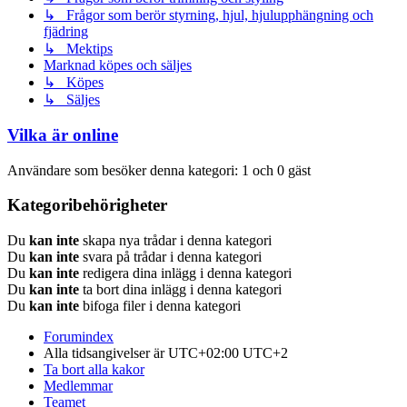
↳ Frågor som berör styrning, hjul, hjulupphängning och
fjädring
↳ Mektips
Marknad köpes och säljes
↳ Köpes
↳ Säljes
Vilka är online
Användare som besöker denna kategori: 1 och 0 gäst
Kategoribehörigheter
Du
kan inte
skapa nya trådar i denna kategori
Du
kan inte
svara på trådar i denna kategori
Du
kan inte
redigera dina inlägg i denna kategori
Du
kan inte
ta bort dina inlägg i denna kategori
Du
kan inte
bifoga filer i denna kategori
Forumindex
Alla tidsangivelser är UTC+02:00 UTC+2
Ta bort alla kakor
Medlemmar
Teamet