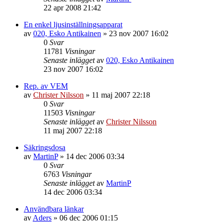
22 apr 2008 21:42
En enkel ljusinställningsapparat
av
020, Esko Antikainen
»
23 nov 2007 16:02
0
Svar
11781
Visningar
Senaste inlägget
av
020, Esko Antikainen
23 nov 2007 16:02
Rep. av VEM
av
Christer Nilsson
»
11 maj 2007 22:18
0
Svar
11503
Visningar
Senaste inlägget
av
Christer Nilsson
11 maj 2007 22:18
Säkringsdosa
av
MartinP
»
14 dec 2006 03:34
0
Svar
6763
Visningar
Senaste inlägget
av
MartinP
14 dec 2006 03:34
Användbara länkar
av
Aders
»
06 dec 2006 01:15