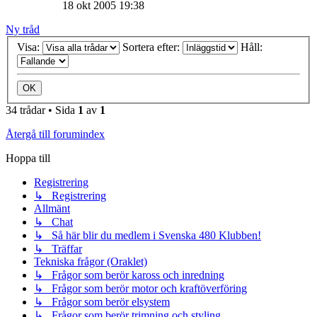
18 okt 2005 19:38
Ny tråd
Visa:
Sortera efter:
Håll:
34 trådar • Sida
1
av
1
Återgå till forumindex
Hoppa till
Registrering
↳ Registrering
Allmänt
↳ Chat
↳ Så här blir du medlem i Svenska 480 Klubben!
↳ Träffar
Tekniska frågor (Oraklet)
↳ Frågor som berör kaross och inredning
↳ Frågor som berör motor och kraftöverföring
↳ Frågor som berör elsystem
↳ Frågor som berör trimning och styling