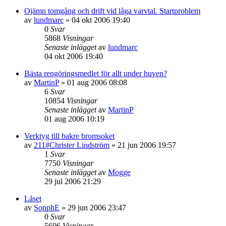
Ojämn tomgång och drift vid låga varvtal. Startproblem
av
lundmarc
»
04 okt 2006 19:40
0
Svar
5868
Visningar
Senaste inlägget
av
lundmarc
04 okt 2006 19:40
Bästa rengöringsmedlet för allt under huven?
av
MartinP
»
01 aug 2006 08:08
6
Svar
10854
Visningar
Senaste inlägget
av
MartinP
01 aug 2006 10:19
Verktyg till bakre bromsoket
av
211#Christer Lindström
»
21 jun 2006 19:57
1
Svar
7750
Visningar
Senaste inlägget
av
Mogge
29 jul 2006 21:29
Låset
av
SonphE
»
29 jun 2006 23:47
0
Svar
5606
Visningar