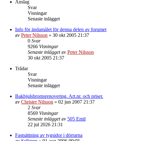
Anslag
Svar
Visningar
Senaste inlägget
Info för ändamålet för denna delen av forumet
av
Peter Nilsson
»
30 okt 2005 21:37
0
Svar
9266
Visningar
Senaste inlägget
av
Peter Nilsson
30 okt 2005 21:37
Trådar
Svar
Visningar
Senaste inlägget
Bakhjulsbromsrenovering. Art.nr. och priser.
av
Christer Nilsson
»
02 jun 2007 21:37
2
Svar
8569
Visningar
Senaste inlägget
av
505 Emil
22 jul 2026 21:31
Fastsättning av tygsidor i dörrarna
av
Sellgren
»
01 aug 2006 09:05