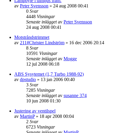
Lampbyte i dimljus fram.
av
Peter Svensson
»
24 aug 2008 00:41
0
Svar
4448
Visningar
Senaste inlägget
av
Peter Svensson
24 aug 2008 00:41
Motstråndstrimmet
av
211#Christer Lindström
»
16 dec 2006 20:14
8
Svar
10591
Visningar
Senaste inlägget
av
Mogge
12 jul 2008 06:18
ABS Sysytemet (1,7 Turbo 1988-92)
av
dpstudio
»
13 jan 2006 00:40
3
Svar
7285
Visningar
Senaste inlägget
av
susanne 374
10 jun 2008 01:30
Justering av ventilspel
av
MartinP
»
18 apr 2008 00:04
2
Svar
6723
Visningar
Senaste inlägget
av
MartinP