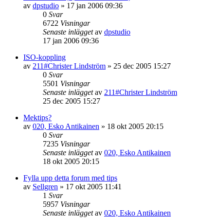
av
dpstudio
»
17 jan 2006 09:36
0
Svar
6722
Visningar
Senaste inlägget
av
dpstudio
17 jan 2006 09:36
ISO-koppling
av
211#Christer Lindström
»
25 dec 2005 15:27
0
Svar
5501
Visningar
Senaste inlägget
av
211#Christer Lindström
25 dec 2005 15:27
Mektips?
av
020, Esko Antikainen
»
18 okt 2005 20:15
0
Svar
7235
Visningar
Senaste inlägget
av
020, Esko Antikainen
18 okt 2005 20:15
Fylla upp detta forum med tips
av
Sellgren
»
17 okt 2005 11:41
1
Svar
5957
Visningar
Senaste inlägget
av
020, Esko Antikainen