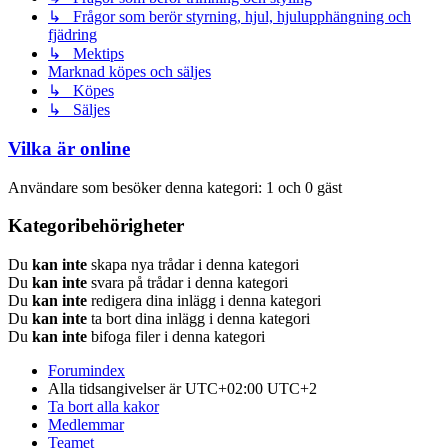
↳ Frågor som berör styrning, hjul, hjulupphängning och
fjädring
↳ Mektips
Marknad köpes och säljes
↳ Köpes
↳ Säljes
Vilka är online
Användare som besöker denna kategori: 1 och 0 gäst
Kategoribehörigheter
Du
kan inte
skapa nya trådar i denna kategori
Du
kan inte
svara på trådar i denna kategori
Du
kan inte
redigera dina inlägg i denna kategori
Du
kan inte
ta bort dina inlägg i denna kategori
Du
kan inte
bifoga filer i denna kategori
Forumindex
Alla tidsangivelser är UTC+02:00 UTC+2
Ta bort alla kakor
Medlemmar
Teamet