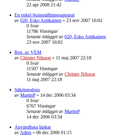
22 apr 2008 21:42
En enkel ljusinställningsapparat
av
020, Esko Antikainen
»
23 nov 2007 16:02
0
Svar
11786
Visningar
Senaste inlägget
av
020, Esko Antikainen
23 nov 2007 16:02
Rep. av VEM
av
Christer Nilsson
»
11 maj 2007 22:18
0
Svar
11507
Visningar
Senaste inlägget
av
Christer Nilsson
11 maj 2007 22:18
Säkringsdosa
av
MartinP
»
14 dec 2006 03:34
0
Svar
6767
Visningar
Senaste inlägget
av
MartinP
14 dec 2006 03:34
Användbara länkar
av
Aders
»
06 dec 2006 01:15