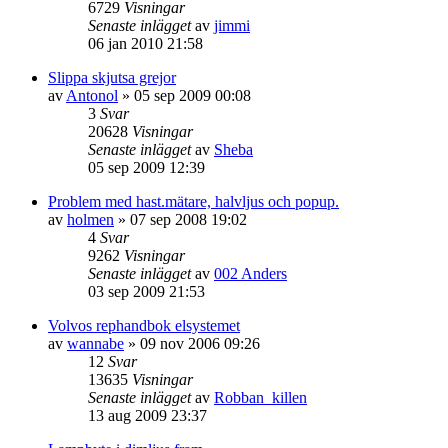
6729
Visningar
Senaste inlägget
av
jimmi
06 jan 2010 21:58
Slippa skjutsa grejor
av
Antonol
»
05 sep 2009 00:08
3
Svar
20628
Visningar
Senaste inlägget
av
Sheba
05 sep 2009 12:39
Problem med hast.mätare, halvljus och popup.
av
holmen
»
07 sep 2008 19:02
4
Svar
9262
Visningar
Senaste inlägget
av
002 Anders
03 sep 2009 21:53
Volvos rephandbok elsystemet
av
wannabe
»
09 nov 2006 09:26
12
Svar
13635
Visningar
Senaste inlägget
av
Robban_killen
13 aug 2009 23:37