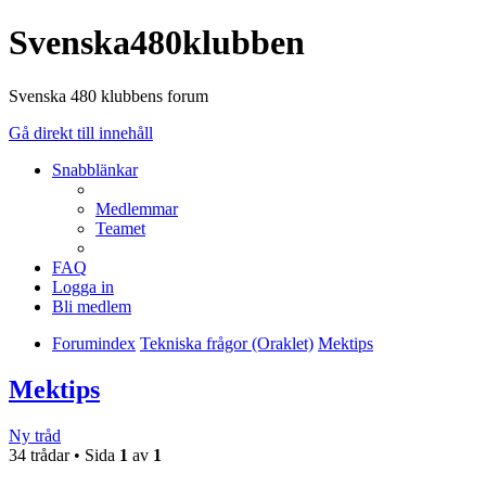
Svenska480klubben
Svenska 480 klubbens forum
Gå direkt till innehåll
Snabblänkar
Medlemmar
Teamet
FAQ
Logga in
Bli medlem
Forumindex
Tekniska frågor (Oraklet)
Mektips
Mektips
Ny tråd
34 trådar • Sida
1
av
1