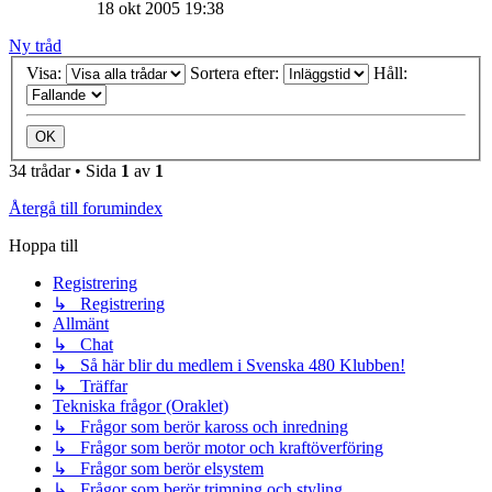
18 okt 2005 19:38
Ny tråd
Visa:
Sortera efter:
Håll:
34 trådar • Sida
1
av
1
Återgå till forumindex
Hoppa till
Registrering
↳ Registrering
Allmänt
↳ Chat
↳ Så här blir du medlem i Svenska 480 Klubben!
↳ Träffar
Tekniska frågor (Oraklet)
↳ Frågor som berör kaross och inredning
↳ Frågor som berör motor och kraftöverföring
↳ Frågor som berör elsystem
↳ Frågor som berör trimning och styling