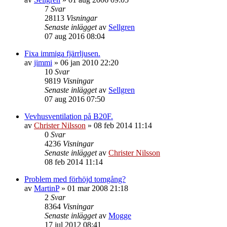
7
Svar
28113
Visningar
Senaste inlägget
av
Sellgren
07 aug 2016 08:04
Fixa immiga fjärrljusen.
av
jimmi
»
06 jan 2010 22:20
10
Svar
9819
Visningar
Senaste inlägget
av
Sellgren
07 aug 2016 07:50
Vevhusventilation på B20F.
av
Christer Nilsson
»
08 feb 2014 11:14
0
Svar
4236
Visningar
Senaste inlägget
av
Christer Nilsson
08 feb 2014 11:14
Problem med förhöjd tomgång?
av
MartinP
»
01 mar 2008 21:18
2
Svar
8364
Visningar
Senaste inlägget
av
Mogge
17 jul 2012 08:41