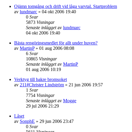
Ojämn tomgång och drift vid låga varvtal. Startproblem
av
lundmarc
»
04 okt 2006 19:40
0
Svar
5873
Visningar
Senaste inlägget
av
lundmarc
04 okt 2006 19:40
Bästa rengöringsmedlet för allt under huven?
av
MartinP
»
01 aug 2006 08:08
6
Svar
10865
Visningar
Senaste inlägget
av
MartinP
01 aug 2006 10:19
Verktyg till bakre bromsoket
av
211#Christer Lindström
»
21 jun 2006 19:57
1
Svar
7754
Visningar
Senaste inlägget
av
Mogge
29 jul 2006 21:29
Låset
av
SonphE
»
29 jun 2006 23:47
0
Svar
5611
Visningar