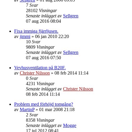
7
Svar
28102
Visningar
Senaste inlägget
av
Sellgren
07 aug 2016 08:04
Fixa immiga fjärrljusen.
av
jimmi
»
06 jan 2010 22:20
10
Svar
9809
Visningar
Senaste inlägget
av
Sellgren
07 aug 2016 07:50
Vevhusventilation på B20F.
av
Christer Nilsson
»
08 feb 2014 11:14
0
Svar
4231
Visningar
Senaste inlägget
av
Christer Nilsson
08 feb 2014 11:14
Problem med förhöjd tomgång?
av
MartinP
»
01 mar 2008 21:18
2
Svar
8358
Visningar
Senaste inlägget
av
Mogge
17 jul 2012 08:41