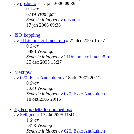
av
dpstudio
»
17 jan 2006 09:36
0
Svar
6719
Visningar
Senaste inlägget
av
dpstudio
17 jan 2006 09:36
ISO-koppling
av
211#Christer Lindström
»
25 dec 2005 15:27
0
Svar
5498
Visningar
Senaste inlägget
av
211#Christer Lindström
25 dec 2005 15:27
Mektips?
av
020, Esko Antikainen
»
18 okt 2005 20:15
0
Svar
7229
Visningar
Senaste inlägget
av
020, Esko Antikainen
18 okt 2005 20:15
Fylla upp detta forum med tips
av
Sellgren
»
17 okt 2005 11:41
1
Svar
5953
Visningar
Senaste inlägget
av
020, Esko Antikainen