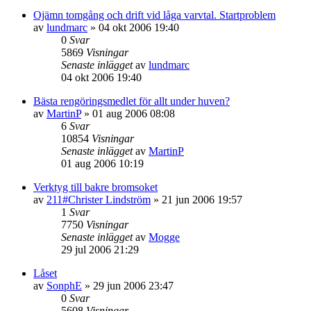
Ojämn tomgång och drift vid låga varvtal. Startproblem
av
lundmarc
»
04 okt 2006 19:40
0
Svar
5869
Visningar
Senaste inlägget
av
lundmarc
04 okt 2006 19:40
Bästa rengöringsmedlet för allt under huven?
av
MartinP
»
01 aug 2006 08:08
6
Svar
10854
Visningar
Senaste inlägget
av
MartinP
01 aug 2006 10:19
Verktyg till bakre bromsoket
av
211#Christer Lindström
»
21 jun 2006 19:57
1
Svar
7750
Visningar
Senaste inlägget
av
Mogge
29 jul 2006 21:29
Låset
av
SonphE
»
29 jun 2006 23:47
0
Svar
5608
Visningar