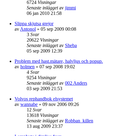
6724
Visningar
Senaste inlägget
av
jimmi
06 jan 2010 21:58
Slippa skjutsa grejor
av
Antonol
»
05 sep 2009 00:08
3
Svar
20622
Visningar
Senaste inlägget
av
Sheba
05 sep 2009 12:39
Problem med hast.mätare, halvljus och popup.
av
holmen
»
07 sep 2008 19:02
4
Svar
9254
Visningar
Senaste inlägget
av
002 Anders
03 sep 2009 21:53
Volvos rephandbok elsystemet
av
wannabe
»
09 nov 2006 09:26
12
Svar
13618
Visningar
Senaste inlägget
av
Robban_killen
13 aug 2009 23:37