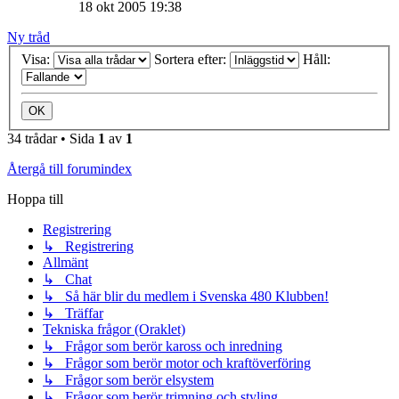
18 okt 2005 19:38
Ny tråd
Visa:
Sortera efter:
Håll:
34 trådar • Sida
1
av
1
Återgå till forumindex
Hoppa till
Registrering
↳ Registrering
Allmänt
↳ Chat
↳ Så här blir du medlem i Svenska 480 Klubben!
↳ Träffar
Tekniska frågor (Oraklet)
↳ Frågor som berör kaross och inredning
↳ Frågor som berör motor och kraftöverföring
↳ Frågor som berör elsystem
↳ Frågor som berör trimning och styling