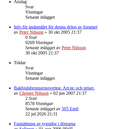
Anslag
Svar
Visningar
Senaste inlägget
Info för ändamålet för denna delen av forumet
av
Peter Nilsson
»
30 okt 2005 21:37
0
Svar
9269
Visningar
Senaste inlägget
av
Peter Nilsson
30 okt 2005 21:37
Trådar
Svar
Visningar
Senaste inlägget
Bakhjulsbromsrenovering. Art.nr. och priser.
av
Christer Nilsson
»
02 jun 2007 21:37
2
Svar
8578
Visningar
Senaste inlägget
av
505 Emil
22 jul 2026 21:31
Fastsättning av tygsidor i dörrarna
av
Sellgren
»
01 aug 2006 09:05