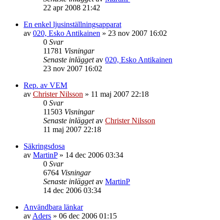
22 apr 2008 21:42
En enkel ljusinställningsapparat
av
020, Esko Antikainen
»
23 nov 2007 16:02
0
Svar
11781
Visningar
Senaste inlägget
av
020, Esko Antikainen
23 nov 2007 16:02
Rep. av VEM
av
Christer Nilsson
»
11 maj 2007 22:18
0
Svar
11503
Visningar
Senaste inlägget
av
Christer Nilsson
11 maj 2007 22:18
Säkringsdosa
av
MartinP
»
14 dec 2006 03:34
0
Svar
6764
Visningar
Senaste inlägget
av
MartinP
14 dec 2006 03:34
Användbara länkar
av
Aders
»
06 dec 2006 01:15