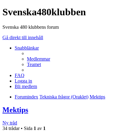
Svenska480klubben
Svenska 480 klubbens forum
Gå direkt till innehåll
Snabblänkar
Medlemmar
Teamet
FAQ
Logga in
Bli medlem
Forumindex
Tekniska frågor (Oraklet)
Mektips
Mektips
Ny tråd
34 trådar • Sida
1
av
1