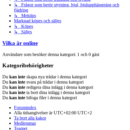
↳ Frågor som berör styrning, hjul, hjulupphängning och
fjädring
↳ Mektips
Marknad köpes och säljes
↳ Köpes
↳ Säljes
Vilka är online
Användare som besöker denna kategori: 1 och 0 gäst
Kategoribehörigheter
Du
kan inte
skapa nya trådar i denna kategori
Du
kan inte
svara på trådar i denna kategori
Du
kan inte
redigera dina inlägg i denna kategori
Du
kan inte
ta bort dina inlägg i denna kategori
Du
kan inte
bifoga filer i denna kategori
Forumindex
Alla tidsangivelser är UTC+02:00 UTC+2
Ta bort alla kakor
Medlemmar
Teamet