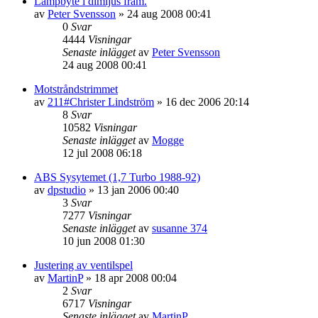
Lampbyte i dimljus fram.
av
Peter Svensson
»
24 aug 2008 00:41
0
Svar
4444
Visningar
Senaste inlägget
av
Peter Svensson
24 aug 2008 00:41
Motstråndstrimmet
av
211#Christer Lindström
»
16 dec 2006 20:14
8
Svar
10582
Visningar
Senaste inlägget
av
Mogge
12 jul 2008 06:18
ABS Sysytemet (1,7 Turbo 1988-92)
av
dpstudio
»
13 jan 2006 00:40
3
Svar
7277
Visningar
Senaste inlägget
av
susanne 374
10 jun 2008 01:30
Justering av ventilspel
av
MartinP
»
18 apr 2008 00:04
2
Svar
6717
Visningar
Senaste inlägget
av
MartinP