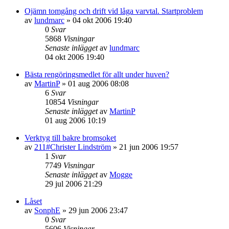
Ojämn tomgång och drift vid låga varvtal. Startproblem
av
lundmarc
»
04 okt 2006 19:40
0
Svar
5868
Visningar
Senaste inlägget
av
lundmarc
04 okt 2006 19:40
Bästa rengöringsmedlet för allt under huven?
av
MartinP
»
01 aug 2006 08:08
6
Svar
10854
Visningar
Senaste inlägget
av
MartinP
01 aug 2006 10:19
Verktyg till bakre bromsoket
av
211#Christer Lindström
»
21 jun 2006 19:57
1
Svar
7749
Visningar
Senaste inlägget
av
Mogge
29 jul 2006 21:29
Låset
av
SonphE
»
29 jun 2006 23:47
0
Svar
5606
Visningar