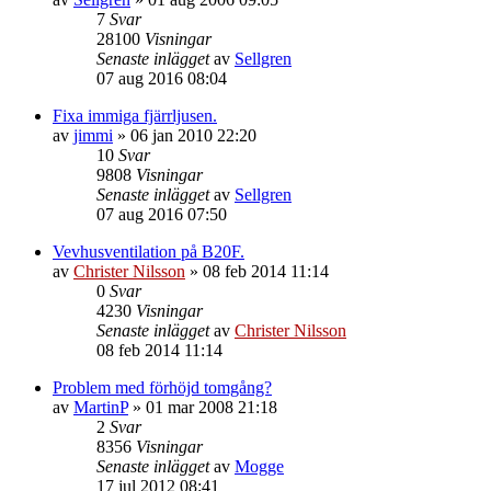
7
Svar
28100
Visningar
Senaste inlägget
av
Sellgren
07 aug 2016 08:04
Fixa immiga fjärrljusen.
av
jimmi
»
06 jan 2010 22:20
10
Svar
9808
Visningar
Senaste inlägget
av
Sellgren
07 aug 2016 07:50
Vevhusventilation på B20F.
av
Christer Nilsson
»
08 feb 2014 11:14
0
Svar
4230
Visningar
Senaste inlägget
av
Christer Nilsson
08 feb 2014 11:14
Problem med förhöjd tomgång?
av
MartinP
»
01 mar 2008 21:18
2
Svar
8356
Visningar
Senaste inlägget
av
Mogge
17 jul 2012 08:41