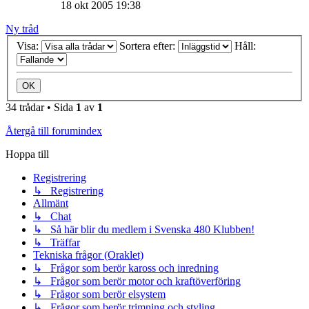
18 okt 2005 19:38
Ny tråd
Visa:
Sortera efter:
Håll:
34 trådar • Sida
1
av
1
Återgå till forumindex
Hoppa till
Registrering
↳ Registrering
Allmänt
↳ Chat
↳ Så här blir du medlem i Svenska 480 Klubben!
↳ Träffar
Tekniska frågor (Oraklet)
↳ Frågor som berör kaross och inredning
↳ Frågor som berör motor och kraftöverföring
↳ Frågor som berör elsystem
↳ Frågor som berör trimning och styling