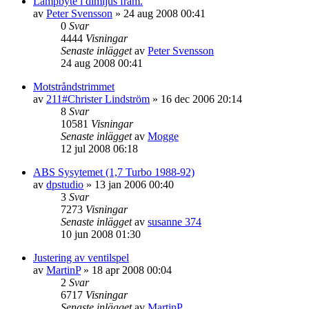
Lampbyte i dimljus fram.
av
Peter Svensson
»
24 aug 2008 00:41
0
Svar
4444
Visningar
Senaste inlägget
av
Peter Svensson
24 aug 2008 00:41
Motstråndstrimmet
av
211#Christer Lindström
»
16 dec 2006 20:14
8
Svar
10581
Visningar
Senaste inlägget
av
Mogge
12 jul 2008 06:18
ABS Sysytemet (1,7 Turbo 1988-92)
av
dpstudio
»
13 jan 2006 00:40
3
Svar
7273
Visningar
Senaste inlägget
av
susanne 374
10 jun 2008 01:30
Justering av ventilspel
av
MartinP
»
18 apr 2008 00:04
2
Svar
6717
Visningar
Senaste inlägget
av
MartinP