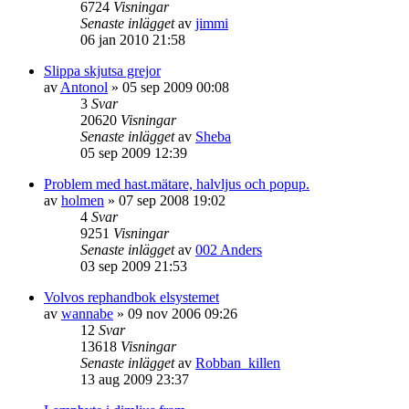
6724
Visningar
Senaste inlägget
av
jimmi
06 jan 2010 21:58
Slippa skjutsa grejor
av
Antonol
»
05 sep 2009 00:08
3
Svar
20620
Visningar
Senaste inlägget
av
Sheba
05 sep 2009 12:39
Problem med hast.mätare, halvljus och popup.
av
holmen
»
07 sep 2008 19:02
4
Svar
9251
Visningar
Senaste inlägget
av
002 Anders
03 sep 2009 21:53
Volvos rephandbok elsystemet
av
wannabe
»
09 nov 2006 09:26
12
Svar
13618
Visningar
Senaste inlägget
av
Robban_killen
13 aug 2009 23:37