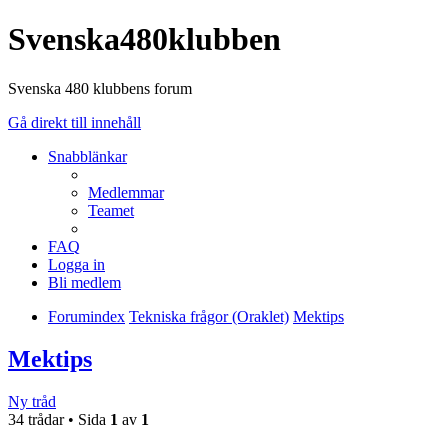
Svenska480klubben
Svenska 480 klubbens forum
Gå direkt till innehåll
Snabblänkar
Medlemmar
Teamet
FAQ
Logga in
Bli medlem
Forumindex
Tekniska frågor (Oraklet)
Mektips
Mektips
Ny tråd
34 trådar • Sida
1
av
1