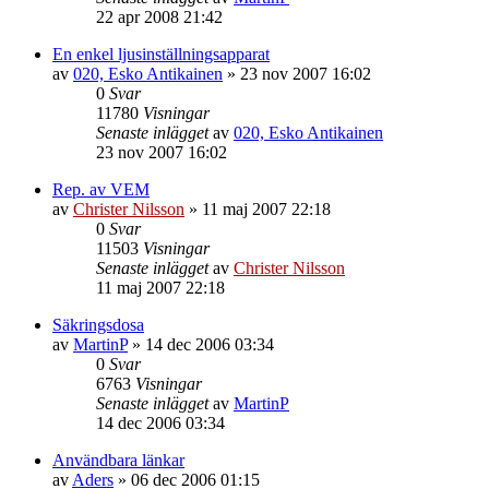
22 apr 2008 21:42
En enkel ljusinställningsapparat
av
020, Esko Antikainen
»
23 nov 2007 16:02
0
Svar
11780
Visningar
Senaste inlägget
av
020, Esko Antikainen
23 nov 2007 16:02
Rep. av VEM
av
Christer Nilsson
»
11 maj 2007 22:18
0
Svar
11503
Visningar
Senaste inlägget
av
Christer Nilsson
11 maj 2007 22:18
Säkringsdosa
av
MartinP
»
14 dec 2006 03:34
0
Svar
6763
Visningar
Senaste inlägget
av
MartinP
14 dec 2006 03:34
Användbara länkar
av
Aders
»
06 dec 2006 01:15