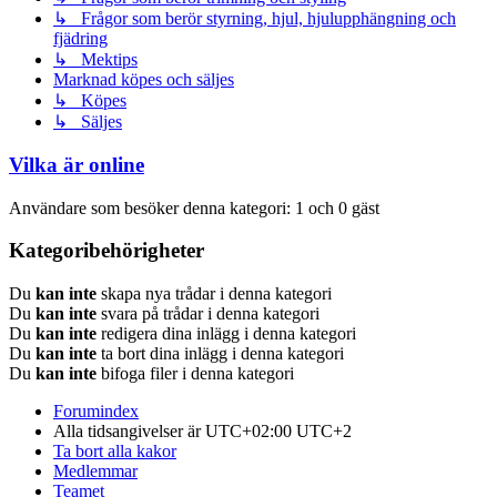
↳ Frågor som berör styrning, hjul, hjulupphängning och
fjädring
↳ Mektips
Marknad köpes och säljes
↳ Köpes
↳ Säljes
Vilka är online
Användare som besöker denna kategori: 1 och 0 gäst
Kategoribehörigheter
Du
kan inte
skapa nya trådar i denna kategori
Du
kan inte
svara på trådar i denna kategori
Du
kan inte
redigera dina inlägg i denna kategori
Du
kan inte
ta bort dina inlägg i denna kategori
Du
kan inte
bifoga filer i denna kategori
Forumindex
Alla tidsangivelser är UTC+02:00 UTC+2
Ta bort alla kakor
Medlemmar
Teamet