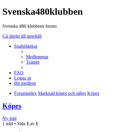
Svenska480klubben
Svenska 480 klubbens forum
Gå direkt till innehåll
Snabblänkar
Medlemmar
Teamet
FAQ
Logga in
Bli medlem
Forumindex
Marknad köpes och säljes
Köpes
Köpes
Ny tråd
1 tråd • Sida
1
av
1