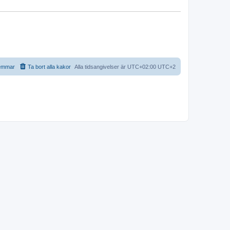
emmar
Ta bort alla kakor
Alla tidsangivelser är UTC+02:00 UTC+2