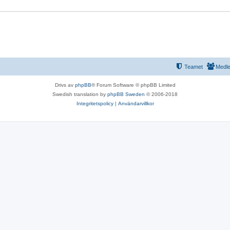
Teamet
Medl
Drivs av
phpBB
® Forum Software © phpBB Limited
Swedish translation by
phpBB Sweden
© 2006-2018
Integritetspolicy
|
Användarvillkor