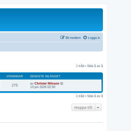
Bli medlem
Logga in
1 tråd • Sida
1
av
1
VISNINGAR
SENASTE INLÄGGET
av
Christer Nilsson
275
13 jun 2026 02:50
1 tråd • Sida
1
av
1
Hoppa till