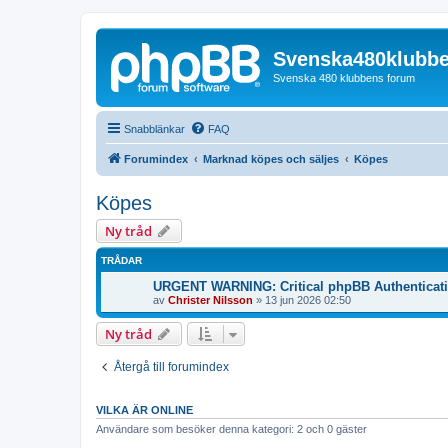
Svenska480klubb
Svenska 480 klubbens forum
Snabblänkar
FAQ
Forumindex
Marknad köpes och säljes
Köpes
Köpes
Ny tråd
TRÅDAR
URGENT WARNING: Critical phpBB Authenticat
av
Christer Nilsson
»
13 jun 2026 02:50
Ny tråd
Återgå till forumindex
VILKA ÄR ONLINE
Användare som besöker denna kategori: 2 och 0 gäster