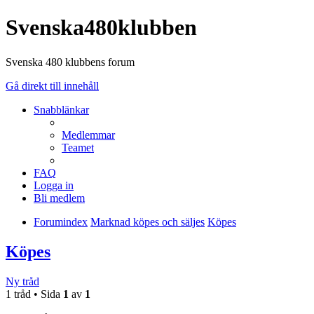
Svenska480klubben
Svenska 480 klubbens forum
Gå direkt till innehåll
Snabblänkar
Medlemmar
Teamet
FAQ
Logga in
Bli medlem
Forumindex
Marknad köpes och säljes
Köpes
Köpes
Ny tråd
1 tråd • Sida
1
av
1