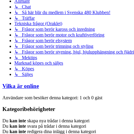
Allmänt
↳ Chat
↳ Så här blir du medlem i Svenska 480 Klubben!
↳ Träffar
Tekniska frågor (Oraklet)
↳ Frågor som berör kaross och inredning
↳ Frågor som berör motor och kraftöverföring
↳ Frågor som berör elsystem
↳ Frågor som berör trimning och styling
↳ Frågor som berör styrning, hjul, hjulupphängning och fjädr
↳ Mektips
Marknad köpes och säljes
↳ Köpes
↳ Säljes
Vilka är online
Användare som besöker denna kategori: 1 och 0 gäst
Kategoribehörigheter
Du
kan inte
skapa nya trådar i denna kategori
Du
kan inte
svara på trådar i denna kategori
Du
kan inte
redigera dina inlägg i denna kategori