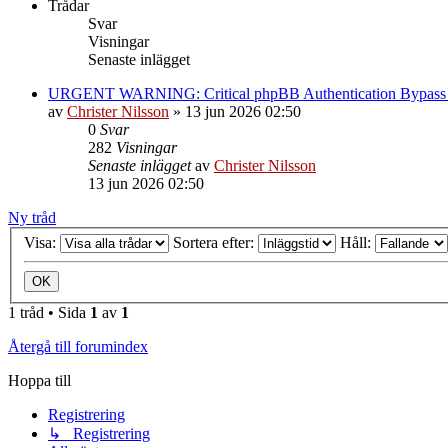
Trådar
Svar
Visningar
Senaste inlägget
URGENT WARNING: Critical phpBB Authentication Bypa
av
Christer Nilsson
»
13 jun 2026 02:50
0
Svar
282
Visningar
Senaste inlägget
av
Christer Nilsson
13 jun 2026 02:50
Ny tråd
Visa:
Sortera efter:
Håll:
1 tråd • Sida
1
av
1
Återgå till forumindex
Hoppa till
Registrering
↳ Registrering