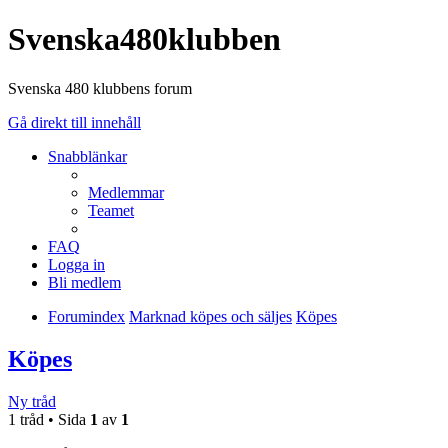
Svenska480klubben
Svenska 480 klubbens forum
Gå direkt till innehåll
Snabblänkar
Medlemmar
Teamet
FAQ
Logga in
Bli medlem
Forumindex
Marknad köpes och säljes
Köpes
Köpes
Ny tråd
1 tråd • Sida
1
av
1