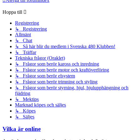
Återgå till forumindex
Hoppa till
Registrering
↳ Registrering
Allmänt
↳ Chat
↳ Så här blir du medlem i Svenska 480 Klubben!
↳ Träffar
Tekniska frågor (Oraklet)
↳ Frågor som berör kaross och inredning
↳ Frågor som berör motor och kraftöverföring
↳ Frågor som berör elsystem
↳ Frågor som berör trimning och styling
↳ Frågor som berör styrning, hjul, hjulupphängning och
fjädring
↳ Mektips
Marknad köpes och säljes
↳ Köpes
↳ Säljes
Vilka är online