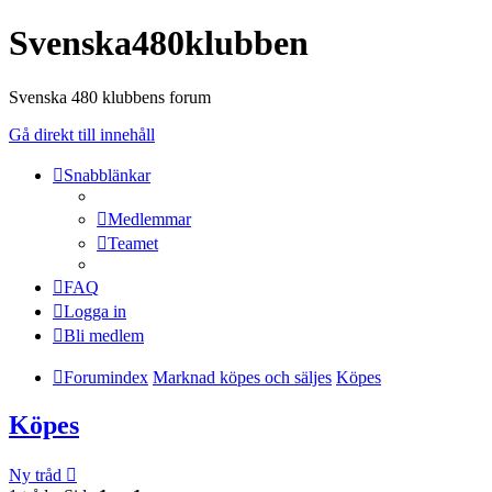
Svenska480klubben
Svenska 480 klubbens forum
Gå direkt till innehåll
Snabblänkar
Medlemmar
Teamet
FAQ
Logga in
Bli medlem
Forumindex
Marknad köpes och säljes
Köpes
Köpes
Ny tråd