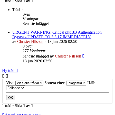
1 tråd • Sida
1
av
1
Trådar
Svar
Visningar
Senaste inlägget
URGENT WARNING: Critical phpBB Authentication
Bypass - UPDATE TO 3.3.17 IMMEDIATELY
av
Christer Nilsson
»
13 jun 2026 02:50
0
Svar
277
Visningar
Senaste inlägget
av
Christer Nilsson
13 jun 2026 02:50
Ny tråd
Visa:
Sortera efter:
Håll:
1 tråd • Sida
1
av
1