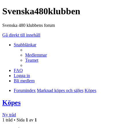
Svenska480klubben
Svenska 480 klubbens forum
Gå direkt till innehåll
Snabblänkar
Medlemmar
Teamet
FAQ
Logga in
Bli medlem
Forumindex
Marknad köpes och säljes
Köpes
Köpes
Ny tråd
1 tråd • Sida
1
av
1