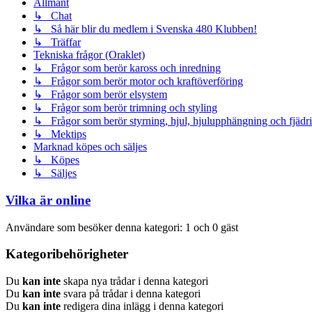
Allmänt
↳ Chat
↳ Så här blir du medlem i Svenska 480 Klubben!
↳ Träffar
Tekniska frågor (Oraklet)
↳ Frågor som berör kaross och inredning
↳ Frågor som berör motor och kraftöverföring
↳ Frågor som berör elsystem
↳ Frågor som berör trimning och styling
↳ Frågor som berör styrning, hjul, hjulupphängning och fjädr
↳ Mektips
Marknad köpes och säljes
↳ Köpes
↳ Säljes
Vilka är online
Användare som besöker denna kategori: 1 och 0 gäst
Kategoribehörigheter
Du
kan inte
skapa nya trådar i denna kategori
Du
kan inte
svara på trådar i denna kategori
Du
kan inte
redigera dina inlägg i denna kategori