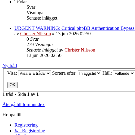
Trådar
Svar
Visningar
Senaste inlägget
URGENT WARNING: Critical phpBB Authentication Bypa
av
Christer Nilsson
»
13 jun 2026 02:50
0
Svar
279
Visningar
Senaste inlägget
av
Christer Nilsson
13 jun 2026 02:50
Ny tråd
Visa:
Sortera efter:
Håll:
1 tråd • Sida
1
av
1
Återgå till forumindex
Hoppa till
Registrering
↳ Registrering