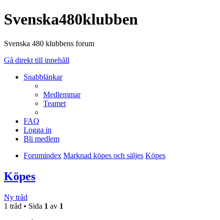
Svenska480klubben
Svenska 480 klubbens forum
Gå direkt till innehåll
Snabblänkar
Medlemmar
Teamet
FAQ
Logga in
Bli medlem
Forumindex
Marknad köpes och säljes
Köpes
Köpes
Ny tråd
1 tråd • Sida
1
av
1