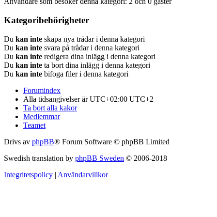
Användare som besöker denna kategori: 2 och 0 gäster
Kategoribehörigheter
Du
kan inte
skapa nya trådar i denna kategori
Du
kan inte
svara på trådar i denna kategori
Du
kan inte
redigera dina inlägg i denna kategori
Du
kan inte
ta bort dina inlägg i denna kategori
Du
kan inte
bifoga filer i denna kategori
Forumindex
Alla tidsangivelser är UTC+02:00 UTC+2
Ta bort alla kakor
Medlemmar
Teamet
Drivs av
phpBB
® Forum Software © phpBB Limited
Swedish translation by
phpBB Sweden
© 2006-2018
Integritetspolicy
|
Användarvillkor