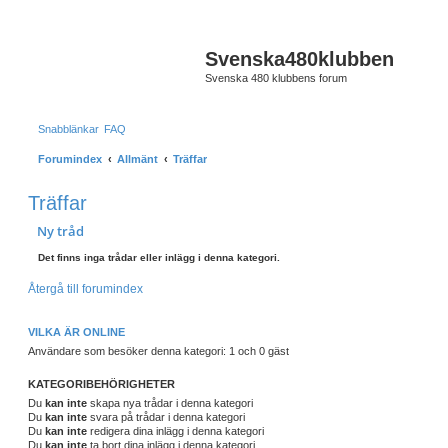
Svenska480klubben
Svenska 480 klubbens forum
Snabblänkar
FAQ
Forumindex
Allmänt
Träffar
Träffar
Ny tråd
Det finns inga trådar eller inlägg i denna kategori.
Återgå till forumindex
VILKA ÄR ONLINE
Användare som besöker denna kategori: 1 och 0 gäst
KATEGORIBEHÖRIGHETER
Du
kan inte
skapa nya trådar i denna kategori
Du
kan inte
svara på trådar i denna kategori
Du
kan inte
redigera dina inlägg i denna kategori
Du
kan inte
ta bort dina inlägg i denna kategori