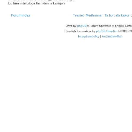
Du
kan inte
bifoga filer i denna kategori
Forumindex
Teamet
Medlemmar
Ta bort alla kakor
Drivs av
phpBB
® Forum Software © phpBB Limit
Swedish translation by
phpBB Sweden
© 2006-2
Integritetspolicy
|
Användarvillkor