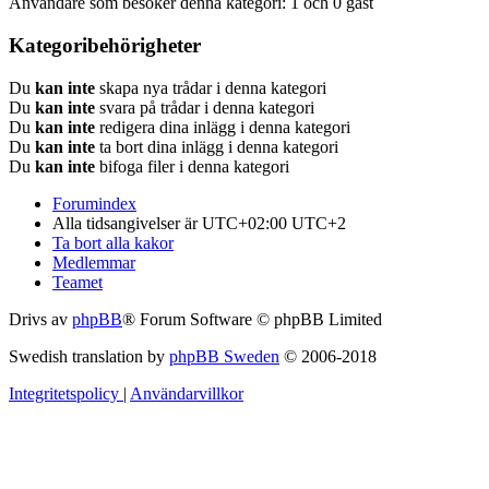
Användare som besöker denna kategori: 1 och 0 gäst
Kategoribehörigheter
Du
kan inte
skapa nya trådar i denna kategori
Du
kan inte
svara på trådar i denna kategori
Du
kan inte
redigera dina inlägg i denna kategori
Du
kan inte
ta bort dina inlägg i denna kategori
Du
kan inte
bifoga filer i denna kategori
Forumindex
Alla tidsangivelser är UTC+02:00 UTC+2
Ta bort alla kakor
Medlemmar
Teamet
Drivs av
phpBB
® Forum Software © phpBB Limited
Swedish translation by
phpBB Sweden
© 2006-2018
Integritetspolicy
|
Användarvillkor