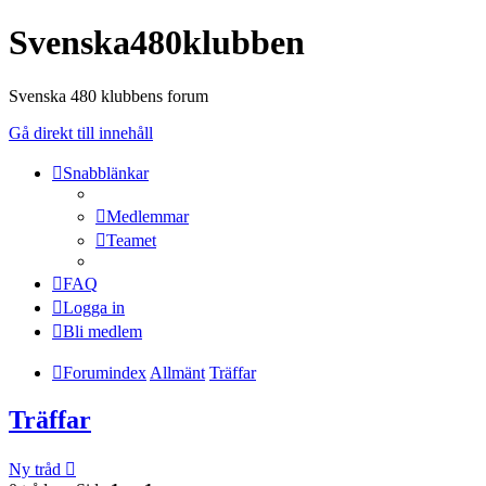
Svenska480klubben
Svenska 480 klubbens forum
Gå direkt till innehåll
Snabblänkar
Medlemmar
Teamet
FAQ
Logga in
Bli medlem
Forumindex
Allmänt
Träffar
Träffar
Ny tråd