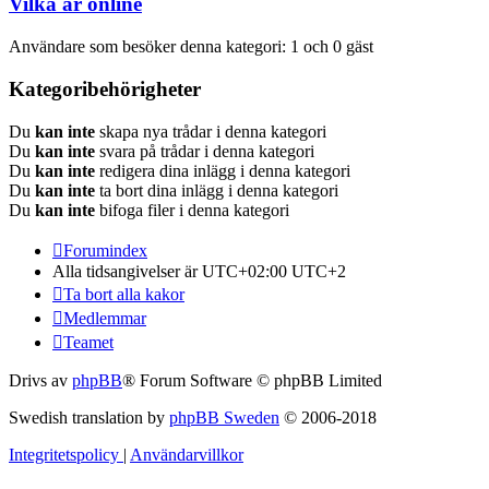
Vilka är online
Användare som besöker denna kategori: 1 och 0 gäst
Kategoribehörigheter
Du
kan inte
skapa nya trådar i denna kategori
Du
kan inte
svara på trådar i denna kategori
Du
kan inte
redigera dina inlägg i denna kategori
Du
kan inte
ta bort dina inlägg i denna kategori
Du
kan inte
bifoga filer i denna kategori
Forumindex
Alla tidsangivelser är UTC+02:00 UTC+2
Ta bort alla kakor
Medlemmar
Teamet
Drivs av
phpBB
® Forum Software © phpBB Limited
Swedish translation by
phpBB Sweden
© 2006-2018
Integritetspolicy
|
Användarvillkor