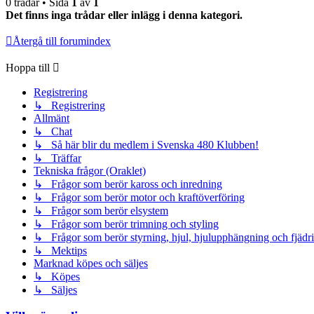
0 trådar • Sida
1
av
1
Det finns inga trådar eller inlägg i denna kategori.
Återgå till forumindex
Hoppa till
Registrering
↳ Registrering
Allmänt
↳ Chat
↳ Så här blir du medlem i Svenska 480 Klubben!
↳ Träffar
Tekniska frågor (Oraklet)
↳ Frågor som berör kaross och inredning
↳ Frågor som berör motor och kraftöverföring
↳ Frågor som berör elsystem
↳ Frågor som berör trimning och styling
↳ Frågor som berör styrning, hjul, hjulupphängning och fjädr
↳ Mektips
Marknad köpes och säljes
↳ Köpes
↳ Säljes