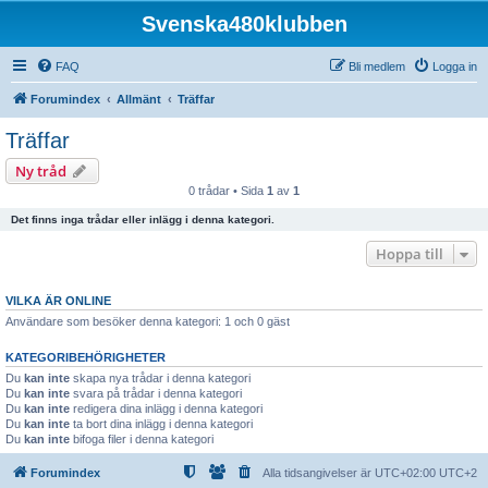
Svenska480klubben
FAQ
Bli medlem
Logga in
Forumindex
Allmänt
Träffar
Träffar
Ny tråd
0 trådar • Sida
1
av
1
Det finns inga trådar eller inlägg i denna kategori.
Hoppa till
VILKA ÄR ONLINE
Användare som besöker denna kategori: 1 och 0 gäst
KATEGORIBEHÖRIGHETER
Du
kan inte
skapa nya trådar i denna kategori
Du
kan inte
svara på trådar i denna kategori
Du
kan inte
redigera dina inlägg i denna kategori
Du
kan inte
ta bort dina inlägg i denna kategori
Du
kan inte
bifoga filer i denna kategori
Forumindex
Alla tidsangivelser är UTC+02:00 UTC+2