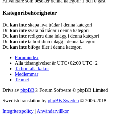
Användare som besöker denna kategori: 1 och 0 gäst
Kategoribehörigheter
Du
kan inte
skapa nya trådar i denna kategori
Du
kan inte
svara på trådar i denna kategori
Du
kan inte
redigera dina inlägg i denna kategori
Du
kan inte
ta bort dina inlägg i denna kategori
Du
kan inte
bifoga filer i denna kategori
Forumindex
Alla tidsangivelser är UTC+02:00 UTC+2
Ta bort alla kakor
Medlemmar
Teamet
Drivs av
phpBB
® Forum Software © phpBB Limited
Swedish translation by
phpBB Sweden
© 2006-2018
Integritetspolicy
|
Användarvillkor