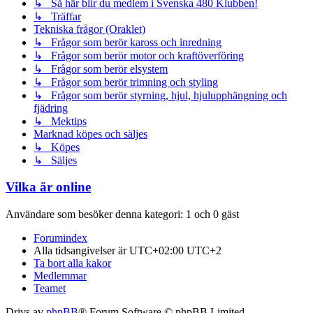
↳ Så här blir du medlem i Svenska 480 Klubben!
↳ Träffar
Tekniska frågor (Oraklet)
↳ Frågor som berör kaross och inredning
↳ Frågor som berör motor och kraftöverföring
↳ Frågor som berör elsystem
↳ Frågor som berör trimning och styling
↳ Frågor som berör styrning, hjul, hjulupphängning och
fjädring
↳ Mektips
Marknad köpes och säljes
↳ Köpes
↳ Säljes
Vilka är online
Användare som besöker denna kategori: 1 och 0 gäst
Forumindex
Alla tidsangivelser är UTC+02:00 UTC+2
Ta bort alla kakor
Medlemmar
Teamet
Drivs av
phpBB
® Forum Software © phpBB Limited